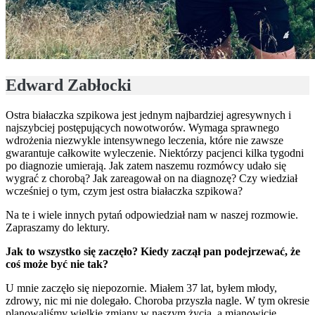
Edward Zabłocki
Ostra białaczka szpikowa jest jednym najbardziej agresywnych i
najszybciej postępujących nowotworów. Wymaga sprawnego
wdrożenia niezwykle intensywnego leczenia, które nie zawsze
gwarantuje całkowite wyleczenie. Niektórzy pacjenci kilka tygodni
po diagnozie umierają. Jak zatem naszemu rozmówcy udało się
wygrać z chorobą? Jak zareagował on na diagnozę? Czy wiedział
wcześniej o tym, czym jest ostra białaczka szpikowa?
Na te i wiele innych pytań odpowiedział nam w naszej rozmowie.
Zapraszamy do lektury.
Jak to wszystko się zaczęło? Kiedy zaczął pan podejrzewać, że
coś może być nie tak?
U mnie zaczęło się niepozornie. Miałem 37 lat, byłem młody,
zdrowy, nic mi nie dolegało. Choroba przyszła nagle. W tym okresie
planowaliśmy wielkie zmiany w naszym życia, a mianowicie