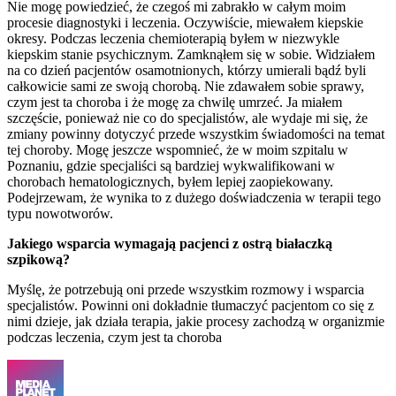
Nie mogę powiedzieć, że czegoś mi zabrakło w całym moim
procesie diagnostyki i leczenia. Oczywiście, miewałem kiepskie
okresy. Podczas leczenia chemioterapią byłem w niezwykle
kiepskim stanie psychicznym. Zamknąłem się w sobie. Widziałem
na co dzień pacjentów osamotnionych, którzy umierali bądź byli
całkowicie sami ze swoją chorobą. Nie zdawałem sobie sprawy,
czym jest ta choroba i że mogę za chwilę umrzeć. Ja miałem
szczęście, ponieważ nie co do specjalistów, ale wydaje mi się, że
zmiany powinny dotyczyć przede wszystkim świadomości na temat
tej choroby. Mogę jeszcze wspomnieć, że w moim szpitalu w
Poznaniu, gdzie specjaliści są bardziej wykwalifikowani w
chorobach hematologicznych, byłem lepiej zaopiekowany.
Podejrzewam, że wynika to z dużego doświadczenia w terapii tego
typu nowotworów.
Jakiego wsparcia wymagają pacjenci z ostrą białaczką
szpikową?
Myślę, że potrzebują oni przede wszystkim rozmowy i wsparcia
specjalistów. Powinni oni dokładnie tłumaczyć pacjentom co się z
nimi dzieje, jak działa terapia, jakie procesy zachodzą w organizmie
podczas leczenia, czym jest ta choroba