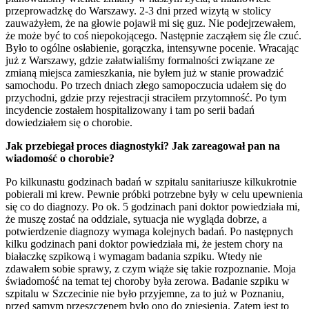
przeprowadzkę do Warszawy. 2-3 dni przed wizytą w stolicy
zauważyłem, że na głowie pojawił mi się guz. Nie podejrzewałem,
że może być to coś niepokojącego. Następnie zacząłem się źle czuć.
Było to ogólne osłabienie, gorączka, intensywne pocenie. Wracając
już z Warszawy, gdzie załatwialiśmy formalności związane ze
zmianą miejsca zamieszkania, nie byłem już w stanie prowadzić
samochodu. Po trzech dniach złego samopoczucia udałem się do
przychodni, gdzie przy rejestracji straciłem przytomność. Po tym
incydencie zostałem hospitalizowany i tam po serii badań
dowiedziałem się o chorobie.
Jak przebiegał proces diagnostyki? Jak zareagował pan na
wiadomość o chorobie?
Po kilkunastu godzinach badań w szpitalu sanitariusze kilkukrotnie
pobierali mi krew. Pewnie próbki potrzebne były w celu upewnienia
się co do diagnozy. Po ok. 5 godzinach pani doktor powiedziała mi,
że muszę zostać na oddziale, sytuacja nie wygląda dobrze, a
potwierdzenie diagnozy wymaga kolejnych badań. Po następnych
kilku godzinach pani doktor powiedziała mi, że jestem chory na
białaczkę szpikową i wymagam badania szpiku. Wtedy nie
zdawałem sobie sprawy, z czym wiąże się takie rozpoznanie. Moja
świadomość na temat tej choroby była zerowa. Badanie szpiku w
szpitalu w Szczecinie nie było przyjemne, za to już w Poznaniu,
przed samym przeszczepem było ono do zniesienia. Zatem jest to