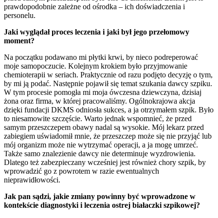
prawdopodobnie zależne od ośrodka – ich doświadczenia i
personelu.
Jaki wyglądał proces leczenia i jaki był jego przełomowy
moment?
Na początku podawano mi płytki krwi, by nieco podreperować
moje samopoczucie. Kolejnym krokiem było przyjmowanie
chemioterapii w seriach. Praktycznie od razu podjęto decyzję o tym,
by mi ją podać. Następnie pojawił się temat szukania dawcy szpiku.
W tym procesie pomogła mi moja ówczesna dziewczyna, dzisiaj
żona oraz firma, w której pracowaliśmy. Ogólnokrajowa akcja
dzięki fundacji DKMS odniosła sukces, a ja otrzymałem szpik. Było
to niesamowite szczęście. Warto jednak wspomnieć, że przed
samym przeszczepem obawy nadal są wysokie. Mój lekarz przed
zabiegiem uświadomił mnie, że przeszczep może się nie przyjąć lub
mój organizm może nie wytrzymać operacji, a ja mogę umrzeć.
Także samo znalezienie dawcy nie determinuje wyzdrowienia.
Dlatego też zabezpieczany wcześniej jest również chory szpik, by
wprowadzić go z powrotem w razie ewentualnych
nieprawidłowości.
Jak pan sądzi, jakie zmiany powinny być wprowadzone w
kontekście diagnostyki i leczenia ostrej białaczki szpikowej?