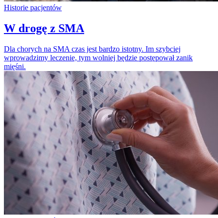
Historie pacjentów
W drogę z SMA
Dla chorych na SMA czas jest bardzo istotny. Im szybciej
wprowadzimy leczenie, tym wolniej będzie postępował zanik
mięśni.