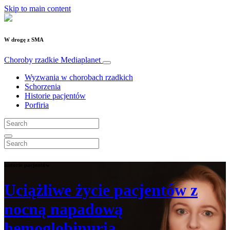
Skip to main content
W drogę z SMA
Choroby rzadkie
Mediaplanet
Wyzwania w chorobach rzadkich
Schorzenia
Historie pacjentów
Porfiria
historie pacjentów
Uciążliwe życie pacjentów z
nocną napadową
hemoglobinurią