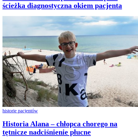
ścieżka diagnostyczna okiem pacjenta
historie pacjentów
Historia Alana – chłopca chorego na
tętnicze nadciśnienie płucne