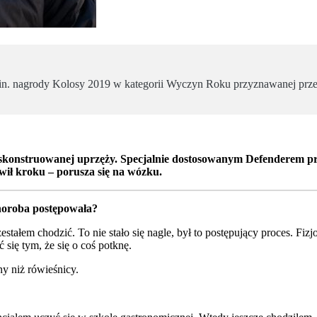
m.in. nagrody Kolosy 2019 w kategorii Wyczyn Roku przyznawanej prze
e skonstruowanej uprzęży. Specjalnie dostosowanym Defenderem p
wił kroku – porusza się na wózku.
horoba postępowała?
tałem chodzić. To nie stało się nagle, był to postępujący proces. Fiz
się tym, że się o coś potknę.
ny niż rówieśnicy.