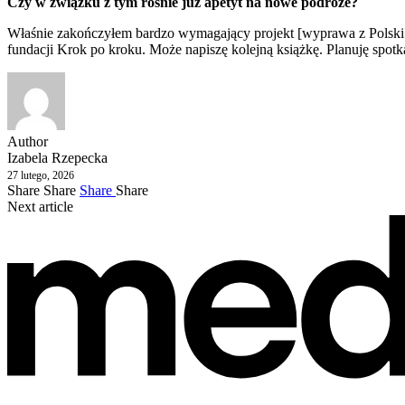
Czy w związku z tym rośnie już apetyt na nowe podróże?
Właśnie zakończyłem bardzo wymagający projekt [wyprawa z Polski do
fundacji Krok po kroku. Może napiszę kolejną książkę. Planuję spotk
Author
Izabela Rzepecka
27 lutego, 2026
Share
Share
Share
Share
Next article