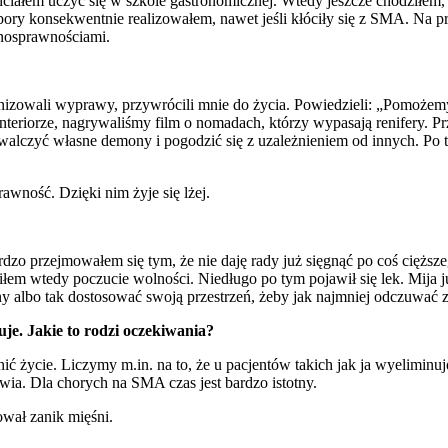
ciałem uczyć się w szkole gastronomicznej. Wtedy jeszcze chodziłem,
ybory konsekwentnie realizowałem, nawet jeśli kłóciły się z SMA. Na 
łnosprawnościami.
nizowali wyprawy, przywrócili mnie do życia. Powiedzieli: „Pomożemy 
nteriorze, nagrywaliśmy film o nomadach, którzy wypasają renifery. P
alczyć własne demony i pogodzić się z uzależnieniem od innych. Po 
awność. Dzięki nim żyje się lżej.
rdzo przejmowałem się tym, że nie daję rady już sięgnąć po coś cięższe
łem wtedy poczucie wolności. Niedługo po tym pojawił się lek. Mija już 
y albo tak dostosować swoją przestrzeń, żeby jak najmniej odczuwać z
e. Jakie to rodzi oczekiwania?
życie. Liczymy m.in. na to, że u pacjentów takich jak ja wyeliminuj
wia. Dla chorych na SMA czas jest bardzo istotny.
wał zanik mięśni.