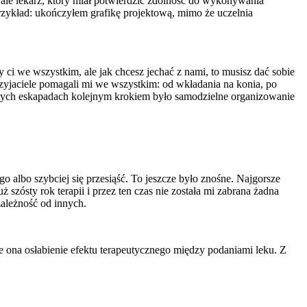
 ale lekarz, który miał potwierdzić zdolność do wykonywania
przykład: ukończyłem grafikę projektową, mimo że uczelnia
ci we wszystkim, ale jak chcesz jechać z nami, to musisz dać sobie
rzyjaciele pomagali mi we wszystkim: od wkładania na konia, po
tych eskapadach kolejnym krokiem było samodzielne organizowanie
go albo szybciej się przesiąść. To jeszcze było znośne. Najgorsze
szósty rok terapii i przez ten czas nie została mi zabrana żadna
ależność od innych.
e ona osłabienie efektu terapeutycznego między podaniami leku. Z