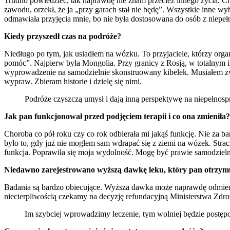
Trudno powiedzieć, tak naprawdę nie znam przecież innego życia. Ch
zawodu, orzekł, że ja „przy garach stał nie będę”. Wszystkie inne w
odmawiała przyjęcia mnie, bo nie była dostosowana do osób z niepe
Kiedy przyszedł czas na podróże?
Niedługo po tym, jak usiadłem na wózku. To przyjaciele, którzy orga
pomóc”. Najpierw była Mongolia. Przy granicy z Rosją, w totalnym i
wyprowadzenie na samodzielnie skonstruowany kibelek. Musiałem zw
wypraw. Zbieram historie i dzielę się nimi.
Podróże czyszczą umysł i dają inną perspektywę na niepełnospr
Jak pan funkcjonował przed podjęciem terapii i co ona zmieniła?
Choroba co pół roku czy co rok odbierała mi jakąś funkcję. Nie za ba
było to, gdy już nie mogłem sam wdrapać się z ziemi na wózek. Straci
funkcja. Poprawiła się moja wydolność. Mogę być prawie samodzieln
Niedawno zarejestrowano wyższą dawkę leku, który pan otrzymuj
Badania są bardzo obiecujące. Wyższa dawka może naprawdę odmienić 
niecierpliwością czekamy na decyzję refundacyjną Ministerstwa Zdro
Im szybciej wprowadzimy leczenie, tym wolniej będzie postępo