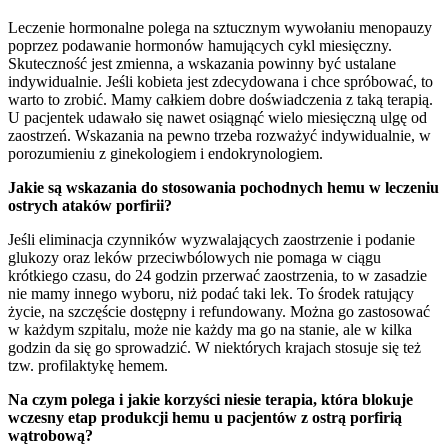
Leczenie hormonalne polega na sztucznym wywołaniu menopauzy
poprzez podawanie hormonów hamujących cykl miesięczny.
Skuteczność jest zmienna, a wskazania powinny być ustalane
indywidualnie. Jeśli kobieta jest zdecydowana i chce spróbować, to
warto to zrobić. Mamy całkiem dobre doświadczenia z taką terapią.
U pacjentek udawało się nawet osiągnąć wielo miesięczną ulgę od
zaostrzeń. Wskazania na pewno trzeba rozważyć indywidualnie, w
porozumieniu z ginekologiem i endokrynologiem.
Jakie są wskazania do stosowania pochodnych hemu w leczeniu
ostrych ataków porfirii?
Jeśli eliminacja czynników wyzwalających zaostrzenie i podanie
glukozy oraz leków przeciwbólowych nie pomaga w ciągu
krótkiego czasu, do 24 godzin przerwać zaostrzenia, to w zasadzie
nie mamy innego wyboru, niż podać taki lek. To środek ratujący
życie, na szczęście dostępny i refundowany. Można go zastosować
w każdym szpitalu, może nie każdy ma go na stanie, ale w kilka
godzin da się go sprowadzić. W niektórych krajach stosuje się też
tzw. profilaktykę hemem.
Na czym polega i jakie korzyści niesie terapia, która blokuje
wczesny etap produkcji hemu u pacjentów z ostrą porfirią
wątrobową?