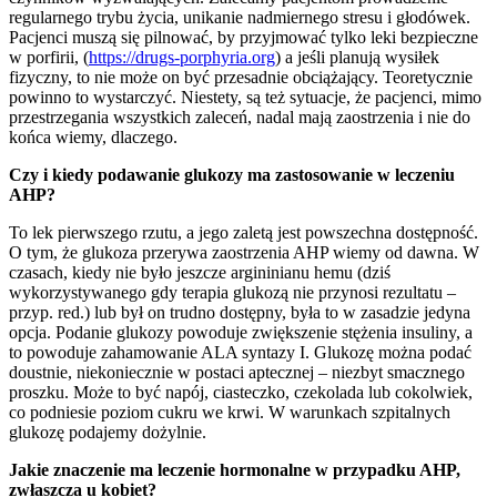
regularnego trybu życia, unikanie nadmiernego stresu i głodówek.
Pacjenci muszą się pilnować, by przyjmować tylko leki bezpieczne
w porfirii, (
https://drugs-porphyria.org
) a jeśli planują wysiłek
fizyczny, to nie może on być przesadnie obciążający. Teoretycznie
powinno to wystarczyć. Niestety, są też sytuacje, że pacjenci, mimo
przestrzegania wszystkich zaleceń, nadal mają zaostrzenia i nie do
końca wiemy, dlaczego.
Czy i kiedy podawanie glukozy ma zastosowanie w leczeniu
AHP?
To lek pierwszego rzutu, a jego zaletą jest powszechna dostępność.
O tym, że glukoza przerywa zaostrzenia AHP wiemy od dawna. W
czasach, kiedy nie było jeszcze argininianu hemu (dziś
wykorzystywanego gdy terapia glukozą nie przynosi rezultatu –
przyp. red.) lub był on trudno dostępny, była to w zasadzie jedyna
opcja. Podanie glukozy powoduje zwiększenie stężenia insuliny, a
to powoduje zahamowanie ALA syntazy I. Glukozę można podać
doustnie, niekoniecznie w postaci aptecznej – niezbyt smacznego
proszku. Może to być napój, ciasteczko, czekolada lub cokolwiek,
co podniesie poziom cukru we krwi. W warunkach szpitalnych
glukozę podajemy dożylnie.
Jakie znaczenie ma leczenie hormonalne w przypadku AHP,
zwłaszcza u kobiet?