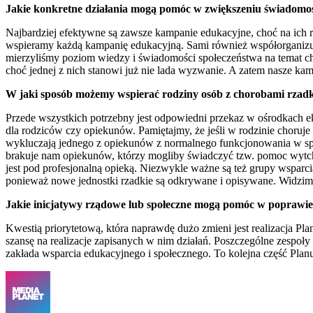
Jakie konkretne działania mogą pomóc w zwiększeniu świadomośc
Najbardziej efektywne są zawsze kampanie edukacyjne, choć na ich r
wspieramy każdą kampanię edukacyjną. Sami również współorganizuj
mierzyliśmy poziom wiedzy i świadomości społeczeństwa na temat ch
choć jednej z nich stanowi już nie lada wyzwanie. A zatem nasze kamp
W jaki sposób możemy wspierać rodziny osób z chorobami rzad
Przede wszystkich potrzebny jest odpowiedni przekaz w ośrodkach eksp
dla rodziców czy opiekunów. Pamiętajmy, że jeśli w rodzinie choruje d
wykluczają jednego z opiekunów z normalnego funkcjonowania w spo
brakuje nam opiekunów, którzy mogliby świadczyć tzw. pomoc wytchn
jest pod profesjonalną opieką. Niezwykle ważne są też grupy wsparci
ponieważ nowe jednostki rzadkie są odkrywane i opisywane. Widzim
Jakie inicjatywy rządowe lub społeczne mogą pomóc w poprawie ja
Kwestią priorytetową, która naprawdę dużo zmieni jest realizacja P
szansę na realizacje zapisanych w nim działań. Poszczególne zespoły p
zakłada wsparcia edukacyjnego i społecznego. To kolejna część Plan