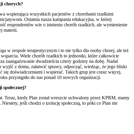
ji chorych?
lowa wspierająca wszystkich pacjentów z chorobami rzadkimi
icjatywom. Ostatnia nasza kampania edukacyjna, w której
ść respondentów wie o istnieniu chorób rzadkich, ale wymienienie
j materii.
a w zespole terapeutycznym i to nie tylko dla osoby chorej, ale też
 wsparcia. Wiele chorób rzadkich to jednostki, które całkowicie
cza zaangażowanie dwadzieścia cztery godziny na dobę. Nadal
wyjść z domu, załatwić sprawy, odpocząć, wiedząc, że jego bliski
 się doświadczeniami i wspierać. Takich grup jest coraz więcej,
ku przystąpiło do nas ponad 10 nowych organizacji.
i społecznej?
 lat. Teraz, kiedy Plan został wreszcie uchwalony przez KPRM, mamy
estety, jeśli chodzi o izolację społeczną, to póki co Plan nie