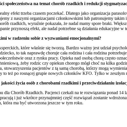
i społeczeństwa na temat chorób rzadkich i redukcji stygmatyzac
ealny efekt trzeba czasem poczekać. Dlatego jako organizacja paraso
emy z naszymi organizacjami członkowskimi lub patronujemy takim in
orób rzadkich, wyraźnie pokazała, że nadal mamy spore braki. Większo
anie przynoszą efekt, ale nadal potrzebne są działania edukacyjne w te
kimi w radzeniu sobie z wyzwaniami emocjonalnymi?
erckich, które właśnie się tworzą. Bardzo ważny jest udział psycholog
ziecko, to tak naprawdę choruje cała rodzina i cała rodzina potrzebuje
łeczeństwie oraz z rynku pracy. Opieka nad osobą chorą często ozna
ieniową, żeby rodzic czy opiekun chorego mógł choć na kilka godzin 
a, stowarzyszenia pacjentów z tą samą chorobą, którzy mogą wymieniać
y to też po rosnącej grupie nowych członków KFO. Tylko w zeszłym ro
kości życia osób z chorobami rzadkimi i przeciwdziałaniu izolacj
lanu dla Chorób Rzadkich. Pacjenci czekali na te rozwiązania ponad 14
racują i już wkrótce przynajmniej część rozwiązań zostanie wdrożona. Ni
u, która ma być utworzona jeszcze w tym roku.