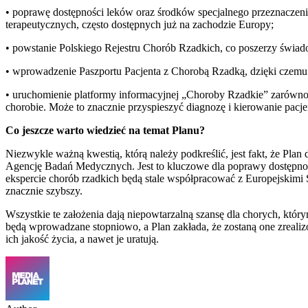
• poprawę dostępności leków oraz środków specjalnego przeznacze
terapeutycznych, często dostępnych już na zachodzie Europy;
• powstanie Polskiego Rejestru Chorób Rzadkich, co poszerzy świado
• wprowadzenie Paszportu Pacjenta z Chorobą Rzadką, dzięki czemu d
• uruchomienie platformy informacyjnej „Choroby Rzadkie” zarówno dl
chorobie. Może to znacznie przyspieszyć diagnozę i kierowanie pacj
Co jeszcze warto wiedzieć na temat Planu?
Niezwykle ważną kwestią, którą należy podkreślić, jest fakt, że Pla
Agencję Badań Medycznych. Jest to kluczowe dla poprawy dostępności
ekspercie chorób rzadkich będą stale współpracować z Europejskimi
znacznie szybszy.
Wszystkie te założenia dają niepowtarzalną szansę dla chorych, któ
będą wprowadzane stopniowo, a Plan zakłada, że zostaną one zreali
ich jakość życia, a nawet je uratują.