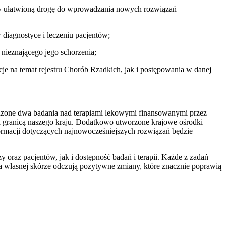
ły ułatwioną drogę do wprowadzania nowych rozwiązań
diagnostyce i leczeniu pacjentów;
nieznającego jego schorzenia;
cje na temat rejestru Chorób Rzadkich, jak i postępowania w danej
owadzone dwa badania nad terapiami lekowymi finansowanymi przez
za granicą naszego kraju. Dodatkowo utworzone krajowe ośrodki
ormacji dotyczących najnowocześniejszych rozwiązań będzie
oraz pacjentów, jak i dostępność badań i terapii. Każde z zadań
a własnej skórze odczują pozytywne zmiany, które znacznie poprawią