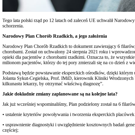
Tego lata polski rząd po 12 latach od zaleceń UE uchwalił Narodowy
schorzenia.
Narodowy Plan Chorób Rzadkich, a jego założenia
Narodowy Plan Chorób Rzadkich to dokument zawierający 6 filarów,
chorobami. Został on uchwalony 24 sierpnia 2021 roku i wprowadzo
opieki dla pacjentów z chorobami rzadkimi. Oznacza to, że wszystkie
milionom pacjentów, którzy do tej pory zmierzali się na co dzień z w
Podstawą będzie powstawanie eksperckich ośrodków, dzięki którym us
Jolanta Sykut-Cegielska, Prof. IMiD, kierownik Kliniki Wrodzonych 
kilkunastu lekarzy, by otrzymać właściwą diagnozę”.
Jakie dokładnie zmiany zaplanowane są na kolejne lata?
Jak już wcześniej wspominaliśmy, Plan podzielony został na 6 filaró
• ustalenie kryteriów powoływania i tworzenia eksperckich placówe
• usprawnienie diagnostyki i uwzględnienie kosztownych badań gene
częściej;