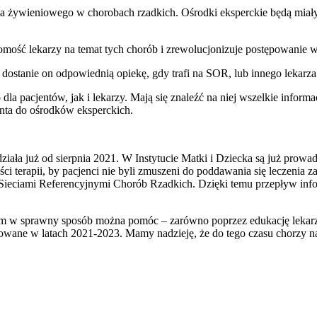
nia żywieniowego w chorobach rzadkich. Ośrodki eksperckie będą mia
mość lekarzy na temat tych chorób i zrewolucjonizuje postępowanie w 
ostanie on odpowiednią opiekę, gdy trafi na SOR, lub innego lekarza 
a pacjentów, jak i lekarzy. Mają się znaleźć na niej wszelkie informa
enta do ośrodków eksperckich.
n działa już od sierpnia 2021. W Instytucie Matki i Dziecka są już pr
 terapii, by pacjenci nie byli zmuszeni do poddawania się leczenia 
 Sieciami Referencyjnymi Chorób Rzadkich. Dzięki temu przepływ inf
rym w sprawny sposób można pomóc – zarówno poprzez edukację lekarzy 
zowane w latach 2021-2023. Mamy nadzieję, że do tego czasu chorzy n