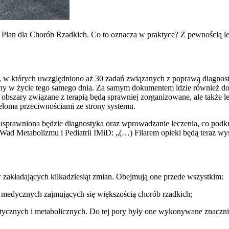
 Plan dla Chorób Rzadkich. Co to oznacza w praktyce? Z pewnością le
 w których uwzględniono aż 30 zadań związanych z poprawą diagnostyk
ny w życie tego samego dnia. Za samym dokumentem idzie również do
 obszary związane z terapią będą sprawniej zorganizowane, ale także 
ieloma przeciwnościami ze strony systemu.
prawniona będzie diagnostyka oraz wprowadzanie leczenia, co podkreśl
Wad Metabolizmu i Pediatrii IMiD: „(…) Filarem opieki będą teraz wy
w zakładających kilkadziesiąt zmian. Obejmują one przede wszystkim:
k medycznych zajmujących się większością chorób rzadkich;
tycznych i metabolicznych. Do tej pory były one wykonywane znacznie 