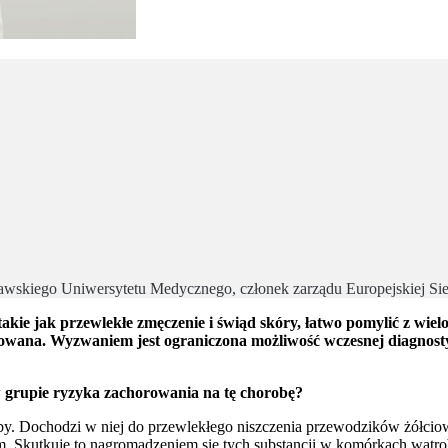
rszawskiego Uniwersytetu Medycznego, członek zarządu Europejskie
takie jak przewlekłe zmęczenie i świąd skóry, łatwo pomylić z wi
rolowana. Wyzwaniem jest ograniczona możliwość wczesnej diagnos
 w grupie ryzyka zachorowania na tę chorobę?
by. Dochodzi w niej do przewlekłego niszczenia przewodzików żółciowy
m. Skutkuje to nagromadzeniem się tych substancji w komórkach wątrob