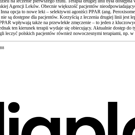
ieli na leczenie pierwszego rzutu. Terapia drugiej linii była dostęp
jskiej Agencji Leków. Obecnie większość pacjentów nieodpowiadających
Inna opcja to nowe leki – selektywni agoniści PPAR (ang. Peroxisome Pr
nie są dostępne dla pacjentów. Korzyścią z leczenia drugiej linii jest
 PPAR wpływają także na przewlekłe zmęczenie – to jeden z kluczowy
dnak ten kierunek terapii wydaje się obiecujący. Aktualnie dostęp do 
li leczyć polskich pacjentów również nowoczesnymi terapiami, np. 
288