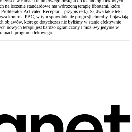
na w Polsce w ramach ratunkowego dostępu do technologii lekowych
 na leczenie standardowe ma wdrożoną terapię fibratami, które
oliferator-Activated Receptor – przypis red.). Są dwa takie leki
 lepsza kontrola PBC, w tym spowolnienie progresji choroby. Pojawiają
ch objawów, którego dotychczas nie byliśmy w stanie efektywnie
tych nowych terapii jest bardzo ograniczony i możliwy jedynie w
w ramach programu lekowego.