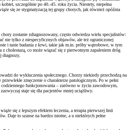
kobiet, szczególnie po 40.-45. roku życia. Niestety, niepełna
ąże się ze stygmatyzacją tej grupy chorych, jak również opóźnia
 chory zostanie zdiagnozowany, często odwiedza wielu specjalistów:
ć nie tylko z niespecyficznych objawów, ale też ograniczonej
e i tanie badania z krwi, takie jak m.in. próby wątrobowe, w tym
z cholestazą, co może wiązać się z pierwotnym zapaleniem dróg
j diagnozy.
prowadzi do wykluczenia społecznego. Chorzy niekiedy przechodzą na
 przewlekłe zmęczenie o charakterze patologicznym. Po w pełni
ć do codziennego funkcjonowania – zarówno w życiu zawodowym,
zazwyczaj staje się dla pacjentów mniej uciążliwy.
 się z lepszym efektem leczenia, a terapia pierwszej linii
 Daje to szanse na bardzo istotne, a u niektórych pełne