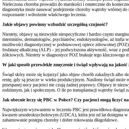
Nieleczona choroba prowadzi do marskości i ostatecznie do koniecznoś
diagnostyka może nasuwać podejrzenie choroby wątroby wtórnej do na
rozpoznanie i wdrożenie właściwego leczenia.
Jakie objawy powinny wzbudzić szczególną czujność?
Niestety, objawy są niezwykle niespecyficzne i bardzo często marg
internistów, dermatologów, psychiatrów, endokrynologów, aż trafia 
możliwości diagnostycznej w podstawowej opiece zdrowotnej (POZ). A
fosfatazę alkaliczną (ALP) – jej podwyższona aktywność, wraz z p
żółciowych. Niestety w diagnostyce POZ brakuje tego kluczowego ma
W jaki sposób przewlekłe zmęczenie i świąd wpływają na jakość
Świąd skóry może się kojarzyć jako objaw chorób zakaźnych albo sk
rentę, gdy są jeszcze w wieku produkcyjnym. Nasilony świąd może r
przespanej nocy pacjenci nie czują żadnej poprawy. Objawy te nie
rodzinnym, jak i społecznym. O ile po transplantacji wątroby świąd z
Jak obecnie leczy się PBC w Polsce? Czy pacjenci mogą liczyć na
Największym wyzwaniem w leczeniu PBC jest prawidłowa diagnoza w j
kwasem ursodeoksycholowym (UDCA), która jest od lat dostępna w Pol
zahamowanie postępu choroby i dobre rokowania długofalowe.