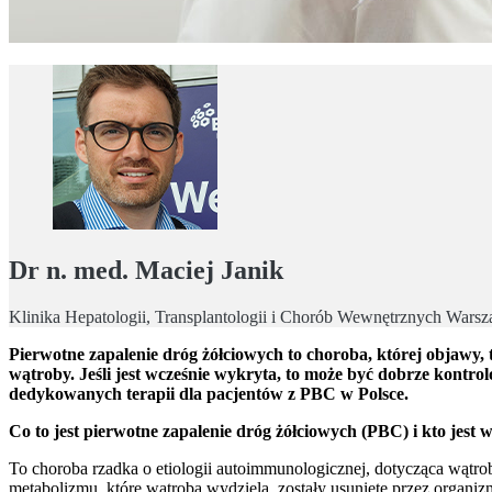
Dr n. med. Maciej Janik
Klinika Hepatologii, Transplantologii i Chorób Wewnętrznych Wa
Pierwotne zapalenie dróg żółciowych to choroba, której objawy, 
wątroby. Jeśli jest wcześnie wykryta, to może być dobrze kont
dedykowanych terapii dla pacjentów z PBC w Polsce.
Co to jest pierwotne zapalenie dróg żółciowych (PBC) i kto jest
To choroba rzadka o etiologii autoimmunologicznej, dotycząca wątro
metabolizmu, które wątroba wydziela, zostały usunięte przez organiz