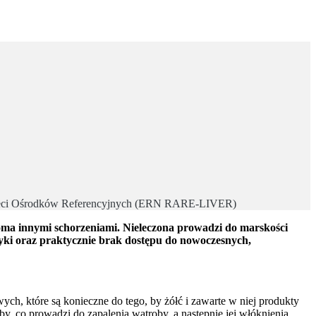
j Sieci Ośrodków Referencyjnych (ERN RARE-LIVER)
eloma innymi schorzeniami. Nieleczona prowadzi do marskości
tyki oraz praktycznie brak dostępu do nowoczesnych,
ch, które są konieczne do tego, by żółć i zawarte w niej produkty
y, co prowadzi do zapalenia wątroby, a następnie jej włóknienia.