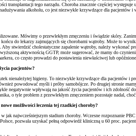
ci transplantacji tego narządu. Choroba znacznie częściej występuje u 
dużywania alkoholu, co jest niezwykle krzywdzące dla pacjentów i wi
inalizowane. Mówimy o przewlekłym zmęczeniu i świądzie skóry. Zanim
w końcu do lekarzy zajmujących się chorobami wątroby. Może to wynika
by stwierdzić cholestatyczne zapalenie wątroby, należy wykonać prost
odwyższoną aktywnością GGTP, może sugerować, że mamy do czynienia 
rkera, co często prowadzi do postawienia niewłaściwej lub opóźnione
 życia pacjentów?
utek nienależytej higieny. To niezwykle krzywdzące dla pacjentów i 
ównież powodować myśli i próby samobójcze. Po drugiej stronie mamy
zwykle negatywnie wpływają na jakość życia pacjentów i ich zdolnoś
anika, o tyle problem z przewlekłym zmęczeniem pozostaje nadal, choć 
 nowe możliwości leczenia tej rzadkiej choroby?
ak najwcześniejszym stadium choroby. Wczesne rozpoznanie PBC wiąże
sce, pozwala uzyskać pełną odpowiedź kliniczną u 60 proc. pacjentów.