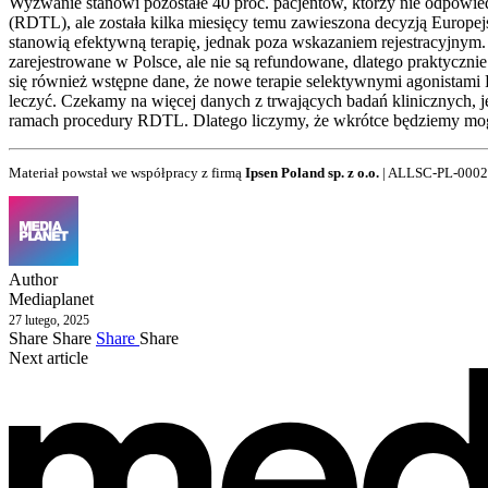
Wyzwanie stanowi pozostałe 40 proc. pacjentów, którzy nie odpowiedz
(RDTL), ale została kilka miesięcy temu zawieszona decyzją Europe
stanowią efektywną terapię, jednak poza wskazaniem rejestracyjnym. 
zarejestrowane w Polsce, ale nie są refundowane, dlatego praktycznie 
się również wstępne dane, że nowe terapie selektywnymi agonistami
leczyć. Czekamy na więcej danych z trwających badań klinicznych, je
ramach procedury RDTL. Dlatego liczymy, że wkrótce będziemy mog
Materiał powstał we współpracy z firmą
Ipsen Poland sp. z o.o.
| ALLSC-PL-000
Author
Mediaplanet
27 lutego, 2025
Share
Share
Share
Share
Next article