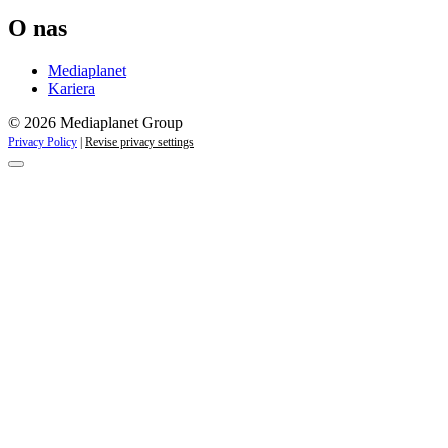
O nas
Mediaplanet
Kariera
© 2026 Mediaplanet Group
Privacy Policy
|
Revise privacy settings