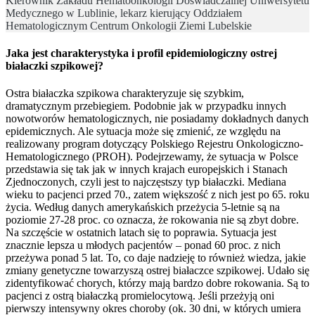
Kierownik Zakładu Hematoonkologii Doświadczalnej Uniwersytetu
Medycznego w Lublinie, lekarz kierujący Oddziałem
Hematologicznym Centrum Onkologii Ziemi Lubelskie
Jaka jest charakterystyka i profil epidemiologiczny ostrej
białaczki szpikowej?
Ostra białaczka szpikowa charakteryzuje się szybkim,
dramatycznym przebiegiem. Podobnie jak w przypadku innych
nowotworów hematologicznych, nie posiadamy dokładnych danych
epidemicznych. Ale sytuacja może się zmienić, ze względu na
realizowany program dotyczący Polskiego Rejestru Onkologiczno-
Hematologicznego (PROH). Podejrzewamy, że sytuacja w Polsce
przedstawia się tak jak w innych krajach europejskich i Stanach
Zjednoczonych, czyli jest to najczęstszy typ białaczki. Mediana
wieku to pacjenci przed 70., zatem większość z nich jest po 65. roku
życia. Według danych amerykańskich przeżycia 5-letnie są na
poziomie 27-28 proc. co oznacza, że rokowania nie są zbyt dobre.
Na szczęście w ostatnich latach się to poprawia. Sytuacja jest
znacznie lepsza u młodych pacjentów – ponad 60 proc. z nich
przeżywa ponad 5 lat. To, co daje nadzieję to również wiedza, jakie
zmiany genetyczne towarzyszą ostrej białaczce szpikowej. Udało się
zidentyfikować chorych, którzy mają bardzo dobre rokowania. Są to
pacjenci z ostrą białaczką promielocytową. Jeśli przeżyją oni
pierwszy intensywny okres choroby (ok. 30 dni, w których umiera