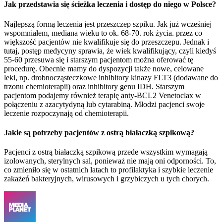
Jak przedstawia się ścieżka leczenia i dostęp do niego w Polsce?
Najlepszą formą leczenia jest przeszczep szpiku. Jak już wcześniej
wspomniałem, mediana wieku to ok. 68-70. rok życia. przez co
większość pacjentów nie kwalifikuje się do przeszczepu. Jednak i
tutaj, postęp medycyny sprawia, że wiek kwalifikujący, czyli kiedyś
55-60 przesuwa się i starszym pacjentom można oferować tę
procedurę. Obecnie mamy do dyspozycji także nowe, celowane
leki, np. drobnocząsteczkowe inhibitory kinazy FLT3 (dodawane do
trzonu chemioterapii) oraz inhibitory genu IDH. Starszym
pacjentom podajemy również terapię anty-BCL2 Venetoclax w
połączeniu z azacytydyną lub cytarabiną. Młodzi pacjenci swoje
leczenie rozpoczynają od chemioterapii.
Jakie są potrzeby pacjentów z ostrą białaczką szpikową?
Pacjenci z ostrą białaczką szpikową przede wszystkim wymagają
izolowanych, sterylnych sal, ponieważ nie mają oni odporności. To,
co zmieniło się w ostatnich latach to profilaktyka i szybkie leczenie
zakażeń bakteryjnych, wirusowych i grzybiczych u tych chorych.