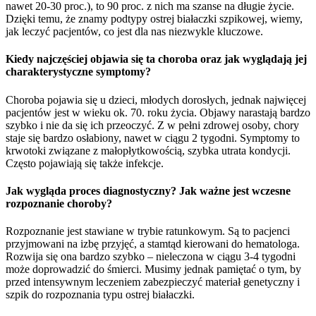
nawet 20-30 proc.), to 90 proc. z nich ma szanse na długie życie.
Dzięki temu, że znamy podtypy ostrej białaczki szpikowej, wiemy,
jak leczyć pacjentów, co jest dla nas niezwykle kluczowe.
Kiedy najczęściej objawia się ta choroba oraz jak wyglądają jej
charakterystyczne symptomy?
Choroba pojawia się u dzieci, młodych dorosłych, jednak najwięcej
pacjentów jest w wieku ok. 70. roku życia. Objawy narastają bardzo
szybko i nie da się ich przeoczyć. Z w pełni zdrowej osoby, chory
staje się bardzo osłabiony, nawet w ciągu 2 tygodni. Symptomy to
krwotoki związane z małopłytkowością, szybka utrata kondycji.
Często pojawiają się także infekcje.
Jak wygląda proces diagnostyczny? Jak ważne jest wczesne
rozpoznanie choroby?
Rozpoznanie jest stawiane w trybie ratunkowym. Są to pacjenci
przyjmowani na izbę przyjęć, a stamtąd kierowani do hematologa.
Rozwija się ona bardzo szybko – nieleczona w ciągu 3-4 tygodni
może doprowadzić do śmierci. Musimy jednak pamiętać o tym, by
przed intensywnym leczeniem zabezpieczyć materiał genetyczny i
szpik do rozpoznania typu ostrej białaczki.