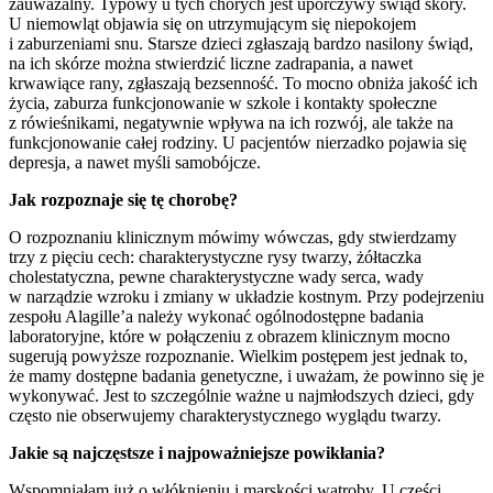
zauważalny. Typowy u tych chorych jest uporczywy świąd skóry.
U niemowląt objawia się on utrzymującym się niepokojem
i zaburzeniami snu. Starsze dzieci zgłaszają bardzo nasilony świąd,
na ich skórze można stwierdzić liczne zadrapania, a nawet
krwawiące rany, zgłaszają bezsenność. To mocno obniża jakość ich
życia, zaburza funkcjonowanie w szkole i kontakty społeczne
z rówieśnikami, negatywnie wpływa na ich rozwój, ale także na
funkcjonowanie całej rodziny. U pacjentów nierzadko pojawia się
depresja, a nawet myśli samobójcze.
Jak rozpoznaje się tę chorobę?
O rozpoznaniu klinicznym mówimy wówczas, gdy stwierdzamy
trzy z pięciu cech: charakterystyczne rysy twarzy, żółtaczka
cholestatyczna, pewne charakterystyczne wady serca, wady
w narządzie wzroku i zmiany w układzie kostnym. Przy podejrzeniu
zespołu Alagille’a należy wykonać ogólnodostępne badania
laboratoryjne, które w połączeniu z obrazem klinicznym mocno
sugerują powyższe rozpoznanie. Wielkim postępem jest jednak to,
że mamy dostępne badania genetyczne, i uważam, że powinno się je
wykonywać. Jest to szczególnie ważne u najmłodszych dzieci, gdy
często nie obserwujemy charakterystycznego wyglądu twarzy.
Jakie są najczęstsze i najpoważniejsze powikłania?
Wspomniałam już o włóknieniu i marskości wątroby. U części