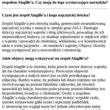
zespołem Alagille’a. Czy mają do tego wystarczające narzędzia?
Czym jest zespół Alagille’a i kogo najczęściej dotyka?
Zespół Alagille’a jest chorobą rzadką, genetycznie uwarunkowaną,
najczęściej wynika z mutacji w obrębie genu JAG1. Patologia
dotyczy najczęściej wątroby i dróg żółciowych, prowadząc do ich
nieprawidłowej budowy, co skutkuje zaburzeniem w odpływie żółci
z wątroby i prowadzi do cholestazy, włóknienia, a w konsekwencji
także u wielu pacjentów – do marskości wątroby. Objawy choroby
mogą występować już u noworodków i niemowląt.
Jakie objawy mogą wskazywać na zespół Alagille’a?
Zespół Alagille’a to choroba, która prawie zawsze dotyczy wątroby,
ale ma charakter wielonarządowy. Pierwszym objawem
występującym u małych dzieci jest zwykle przedłużająca się
żółtaczka. Bardzo ważne, by pediatra lub lekarz rodzinny nie tylko
zwrócił uwagę na poziom bilirubiny całkowitej, ale również
sprawdził jej frakcje, bowiem podwyższony poziom bilirubiny tzw.
bezpośredniej świadczy o cholestazie. Osoby z zespołem
Alagille’a mają charakterystyczne rysy twarzy: wypukłe czoło,
szeroko rozstawione gałki oczne i szpiczasty podbródek.
U niemowląt ten wygląd może być jednak zdecydowanie mniej