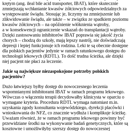
krętym (ang. ileal bile acid transporter, IBAT), które skutecznie
zmniejszają wchłanianie kwasów żółciowych odpowiedzialnych za
występowanie świądu. Stosując je, liczymy na zmniejszenie lub
zlikwidowanie świądu, ale także – w związku ze spadkiem poziomu
kwasów żółciowych – na opóźnienie włóknienia wątroby,
a w konsekwencji ograniczenie wskazań do transplantacji wątroby.
Dzięki zastosowaniu inhibitorów IBAT poprawia się jakość życia
chorych – chodzą do szkoły, mają lepszy nastrój, nie doświadczają
depresji i lepiej funkcjonuje ich rodzina. Leki te są obecnie dostępne
dla polskich pacjentów jedynie w ramach ratunkowego dostępu do
technologii lekowych (RDTL). To dość trudna ścieżka, ale dzięki
niej pacjent nie płaci za leczenie.
Jakie są największe niezaspokojone potrzeby polskich
pacjentów?
Dużo łatwiejszy byłby dostęp do nowoczesnego leczenia
wspomnianymi inhibitorami IBAT w ramach programu lekowego.
Wówczas o włączeniu terapii decydowałby klinicysta w oparciu o
wymagane kryteria. Procedura RDTL wymaga natomiast m.in.
uzyskania zgody konsultanta wojewódzkiego, dyrekcji placówki i
wnioskowania do NFZ, co znacznie wydłuża i komplikuje ścieżkę.
Uważam również, że w ramach programu lekowego powinny być
przewidziane środki na wykonywanie badań genetycznych, które są
kosztowne i umożliwiłyby szerszy dostęp do nowoczesnej