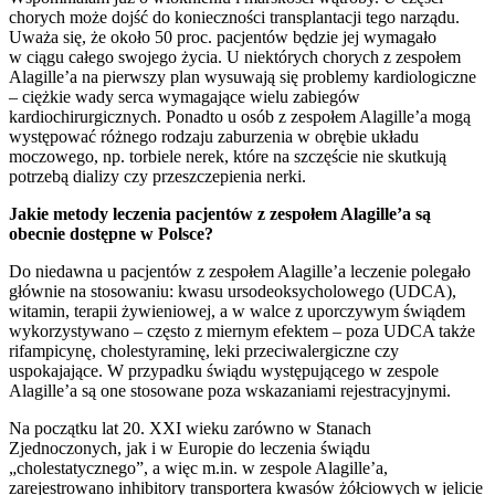
chorych może dojść do konieczności transplantacji tego narządu.
Uważa się, że około 50 proc. pacjentów będzie jej wymagało
w ciągu całego swojego życia. U niektórych chorych z zespołem
Alagille’a na pierwszy plan wysuwają się problemy kardiologiczne
– ciężkie wady serca wymagające wielu zabiegów
kardiochirurgicznych. Ponadto u osób z zespołem Alagille’a mogą
występować różnego rodzaju zaburzenia w obrębie układu
moczowego, np. torbiele nerek, które na szczęście nie skutkują
potrzebą dializy czy przeszczepienia nerki.
Jakie metody leczenia pacjentów z zespołem Alagille’a są
obecnie dostępne w Polsce?
Do niedawna u pacjentów z zespołem Alagille’a leczenie polegało
głównie na stosowaniu: kwasu ursodeoksycholowego (UDCA),
witamin, terapii żywieniowej, a w walce z uporczywym świądem
wykorzystywano – często z miernym efektem – poza UDCA także
rifampicynę, cholestyraminę, leki przeciwalergiczne czy
uspokajające. W przypadku świądu występującego w zespole
Alagille’a są one stosowane poza wskazaniami rejestracyjnymi.
Na początku lat 20. XXI wieku zarówno w Stanach
Zjednoczonych, jak i w Europie do leczenia świądu
„cholestatycznego”, a więc m.in. w zespole Alagille’a,
zarejestrowano inhibitory transportera kwasów żółciowych w jelicie