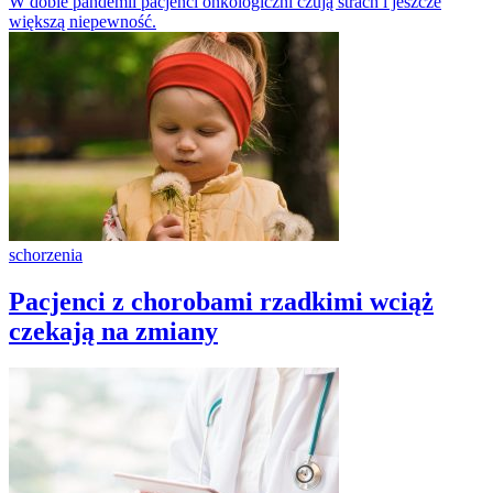
W dobie pandemii pacjenci onkologiczni czują strach i jeszcze
większą niepewność.
schorzenia
Pacjenci z chorobami rzadkimi wciąż
czekają na zmiany