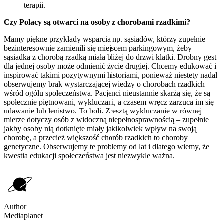
terapii.
Czy Polacy są otwarci na osoby z chorobami rzadkimi?
Mamy piękne przykłady wsparcia np. sąsiadów, którzy zupełnie
bezinteresownie zamienili się miejscem parkingowym, żeby
sąsiadka z chorobą rzadką miała bliżej do drzwi klatki. Drobny gest
dla jednej osoby może odmienić życie drugiej. Chcemy edukować i
inspirować takimi pozytywnymi historiami, ponieważ niestety nadal
obserwujemy brak wystarczającej wiedzy o chorobach rzadkich
wśród ogółu społeczeństwa. Pacjenci nieustannie skarżą się, że są
społecznie piętnowani, wykluczani, a czasem wręcz zarzuca im się
udawanie lub lenistwo. To boli. Zresztą wykluczanie w równej
mierze dotyczy osób z widoczną niepełnosprawnością – zupełnie
jakby osoby nią dotknięte miały jakikolwiek wpływ na swoją
chorobę, a przecież większość chorób rzadkich to choroby
genetyczne. Obserwujemy te problemy od lat i dlatego wiemy, że
kwestia edukacji społeczeństwa jest niezwykle ważna.
Author
Mediaplanet