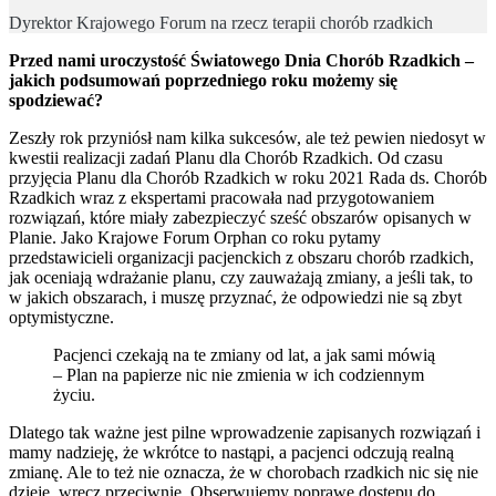
Dyrektor Krajowego Forum na rzecz terapii chorób rzadkich
Przed nami uroczystość Światowego Dnia Chorób Rzadkich –
jakich podsumowań poprzedniego roku możemy się
spodziewać?
Zeszły rok przyniósł nam kilka sukcesów, ale też pewien niedosyt w
kwestii realizacji zadań Planu dla Chorób Rzadkich. Od czasu
przyjęcia Planu dla Chorób Rzadkich w roku 2021 Rada ds. Chorób
Rzadkich wraz z ekspertami pracowała nad przygotowaniem
rozwiązań, które miały zabezpieczyć sześć obszarów opisanych w
Planie. Jako Krajowe Forum Orphan co roku pytamy
przedstawicieli organizacji pacjenckich z obszaru chorób rzadkich,
jak oceniają wdrażanie planu, czy zauważają zmiany, a jeśli tak, to
w jakich obszarach, i muszę przyznać, że odpowiedzi nie są zbyt
optymistyczne.
Pacjenci czekają na te zmiany od lat, a jak sami mówią
– Plan na papierze nic nie zmienia w ich codziennym
życiu.
Dlatego tak ważne jest pilne wprowadzenie zapisanych rozwiązań i
mamy nadzieję, że wkrótce to nastąpi, a pacjenci odczują realną
zmianę. Ale to też nie oznacza, że w chorobach rzadkich nic się nie
dzieje, wręcz przeciwnie. Obserwujemy poprawę dostępu do