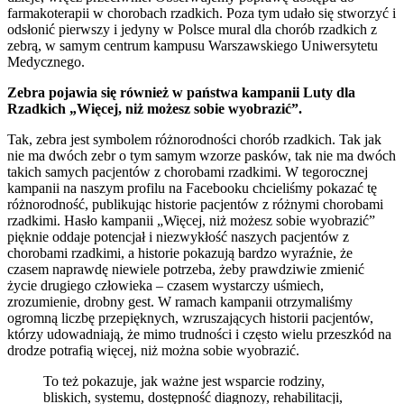
farmakoterapii w chorobach rzadkich. Poza tym udało się stworzyć i
odsłonić pierwszy i jedyny w Polsce mural dla chorób rzadkich z
zebrą, w samym centrum kampusu Warszawskiego Uniwersytetu
Medycznego.
Zebra pojawia się również w państwa kampanii Luty dla
Rzadkich „Więcej, niż możesz sobie wyobrazić”.
Tak, zebra jest symbolem różnorodności chorób rzadkich. Tak jak
nie ma dwóch zebr o tym samym wzorze pasków, tak nie ma dwóch
takich samych pacjentów z chorobami rzadkimi. W tegorocznej
kampanii na naszym profilu na Facebooku chcieliśmy pokazać tę
różnorodność, publikując historie pacjentów z różnymi chorobami
rzadkimi. Hasło kampanii „Więcej, niż możesz sobie wyobrazić”
pięknie oddaje potencjał i niezwykłość naszych pacjentów z
chorobami rzadkimi, a historie pokazują bardzo wyraźnie, że
czasem naprawdę niewiele potrzeba, żeby prawdziwie zmienić
życie drugiego człowieka – czasem wystarczy uśmiech,
zrozumienie, drobny gest. W ramach kampanii otrzymaliśmy
ogromną liczbę przepięknych, wzruszających historii pacjentów,
którzy udowadniają, że mimo trudności i często wielu przeszkód na
drodze potrafią więcej, niż można sobie wyobrazić.
To też pokazuje, jak ważne jest wsparcie rodziny,
bliskich, systemu, dostępność diagnozy, rehabilitacji,