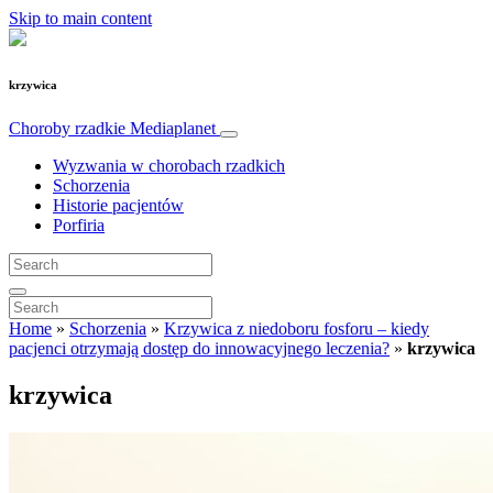
Skip to main content
krzywica
Choroby rzadkie
Mediaplanet
Wyzwania w chorobach rzadkich
Schorzenia
Historie pacjentów
Porfiria
Home
»
Schorzenia
»
Krzywica z niedoboru fosforu – kiedy
pacjenci otrzymają dostęp do innowacyjnego leczenia?
»
krzywica
krzywica