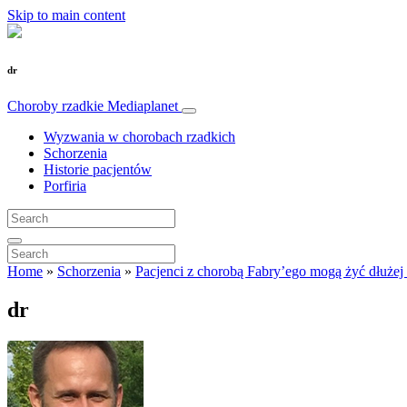
Skip to main content
dr
Choroby rzadkie
Mediaplanet
Wyzwania w chorobach rzadkich
Schorzenia
Historie pacjentów
Porfiria
Home
»
Schorzenia
»
Pacjenci z chorobą Fabry’ego mogą żyć dłużej i
dr