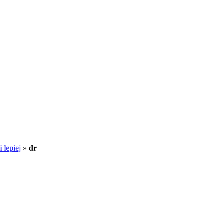
 lepiej
»
dr