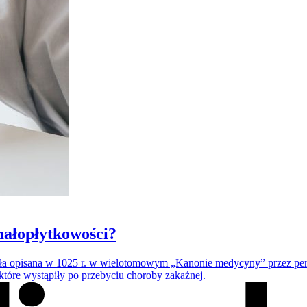
małopłytkowości?
ła opisana w 1025 r. w wielotomowym „Kanonie medycyny” przez persk
które wystąpiły po przebyciu choroby zakaźnej.