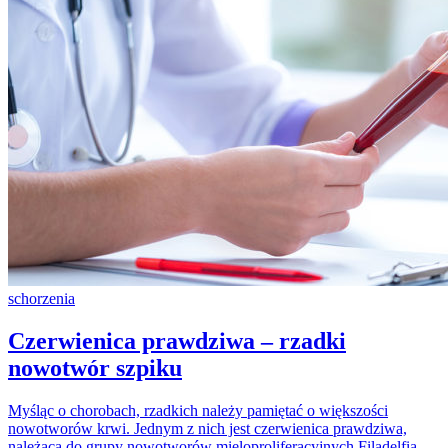
schorzenia
Czerwienica prawdziwa – rzadki
nowotwór szpiku
Myśląc o chorobach, rzadkich należy pamiętać o większości
nowotworów krwi. Jednym z nich jest czerwienica prawdziwa,
należąca do grupy nowotworów mieloproliferacyjnych Filadelfia