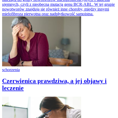
ujemnych, czyli z nieobecną mutacją genu BCR-ABL. W tej grupie
nowotworów znajdują się również inne choroby, między innymi
mielofibroza pierwotna oraz nadpłytkowość samoistna.
schorzenia
Czerwienica prawdziwa, a jej objawy i
leczenie