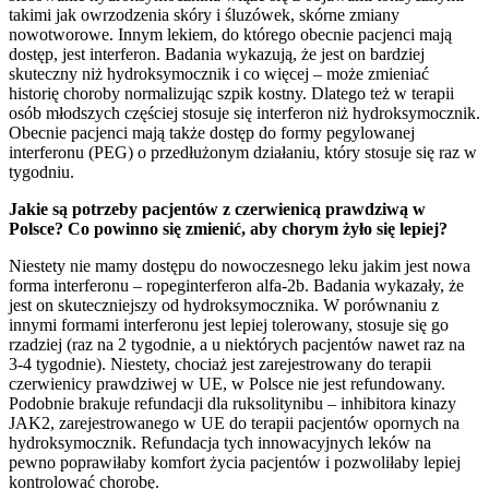
takimi jak owrzodzenia skóry i śluzówek, skórne zmiany
nowotworowe. Innym lekiem, do którego obecnie pacjenci mają
dostęp, jest interferon. Badania wykazują, że jest on bardziej
skuteczny niż hydroksymocznik i co więcej – może zmieniać
historię choroby normalizując szpik kostny. Dlatego też w terapii
osób młodszych częściej stosuje się interferon niż hydroksymocznik.
Obecnie pacjenci mają także dostęp do formy pegylowanej
interferonu (PEG) o przedłużonym działaniu, który stosuje się raz w
tygodniu.
Jakie są potrzeby pacjentów z czerwienicą prawdziwą w
Polsce? Co powinno się zmienić, aby chorym żyło się lepiej?
Niestety nie mamy dostępu do nowoczesnego leku jakim jest nowa
forma interferonu – ropeginterferon alfa-2b. Badania wykazały, że
jest on skuteczniejszy od hydroksymocznika. W porównaniu z
innymi formami interferonu jest lepiej tolerowany, stosuje się go
rzadziej (raz na 2 tygodnie, a u niektórych pacjentów nawet raz na
3-4 tygodnie). Niestety, chociaż jest zarejestrowany do terapii
czerwienicy prawdziwej w UE, w Polsce nie jest refundowany.
Podobnie brakuje refundacji dla ruksolitynibu – inhibitora kinazy
JAK2, zarejestrowanego w UE do terapii pacjentów opornych na
hydroksymocznik. Refundacja tych innowacyjnych leków na
pewno poprawiłaby komfort życia pacjentów i pozwoliłaby lepiej
kontrolować chorobę.