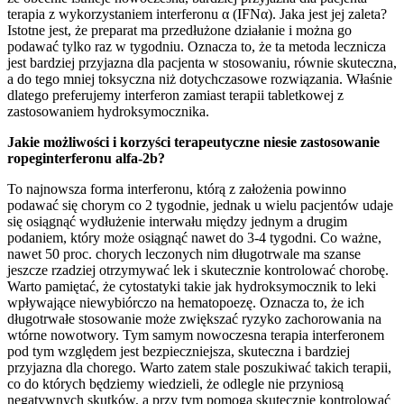
terapia z wykorzystaniem interferonu α (IFNα). Jaka jest jej zaleta?
Istotne jest, że preparat ma przedłużone działanie i można go
podawać tylko raz w tygodniu. Oznacza to, że ta metoda lecznicza
jest bardziej przyjazna dla pacjenta w stosowaniu, równie skuteczna,
a do tego mniej toksyczna niż dotychczasowe rozwiązania. Właśnie
dlatego preferujemy interferon zamiast terapii tabletkowej z
zastosowaniem hydroksymocznika.
Jakie możliwości i korzyści terapeutyczne niesie zastosowanie
ropeginterferonu alfa-2b?
To najnowsza forma interferonu, którą z założenia powinno
podawać się chorym co 2 tygodnie, jednak u wielu pacjentów udaje
się osiągnąć wydłużenie interwału między jednym a drugim
podaniem, który może osiągnąć nawet do 3-4 tygodni. Co ważne,
nawet 50 proc. chorych leczonych nim długotrwale ma szanse
jeszcze rzadziej otrzymywać lek i skutecznie kontrolować chorobę.
Warto pamiętać, że cytostatyki takie jak hydroksymocznik to leki
wpływające niewybiórczo na hematopoezę. Oznacza to, że ich
długotrwałe stosowanie może zwiększać ryzyko zachorowania na
wtórne nowotwory. Tym samym nowoczesna terapia interferonem
pod tym względem jest bezpieczniejsza, skuteczna i bardziej
przyjazna dla chorego. Warto zatem stale poszukiwać takich terapii,
co do których będziemy wiedzieli, że odlegle nie przyniosą
negatywnych skutków, a przy tym pomogą skutecznie kontrolować