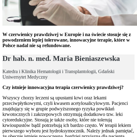
W czerwienicy prawdziwej w Europie i na świecie stosuje się z
powodzeniem lepiej tolerowane, innowacyjne terapie, które w
Polsce nadal nie są refundowane.
Dr hab. n. med. Maria Bieniaszewska
Katedra i Klinika Hematologii i Transplantologii, Gdański
Uniwersytet Medyczny
Czy istnieje innowacyjna terapia czerwienicy prawdziwej?
Wszyscy chorzy leczeni są upustami krwi oraz lekami
przeciwpłytkowymi, czyli kwasem acetylosalicylowym. Pacjenci
znajdujący się w grupie podwyższonego ryzyka powikłań
krwotocznych i zakrzepowych otrzymują dodatkowo tzw. leki
cytoredukcyjne. Stosują je także osoby, które nie tolerują
krwioupustów bądź potrzebują ich bardzo często. W terapii lekiem
pierwszego wyboru jest hydroksymocznik. Należy jednak pamiętać,
że obecnie istnieje nowoczesna, bardziej przyjazna dla pacjenta