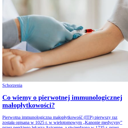
Schorzenia
Co wiemy o pierwotnej immunologicznej
małopłytkowości?
Pierwotna immunologiczna małopłytkowość (ITP) pierwszy raz
została opisana w 1025 r. w wielotomowym „Kanonie medycyny”
przez perskiego lekarza Avicennę, a stwierdzona w 1735 r. przez