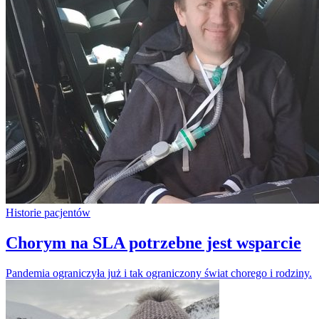
Historie pacjentów
Chorym na SLA potrzebne jest wsparcie
Pandemia ograniczyła już i tak ograniczony świat chorego i rodziny.