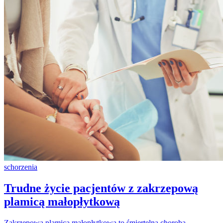
schorzenia
Trudne życie pacjentów z zakrzepową
plamicą małopłytkową
Zakrzepowa plamica małopłytkowa to śmiertelna choroba