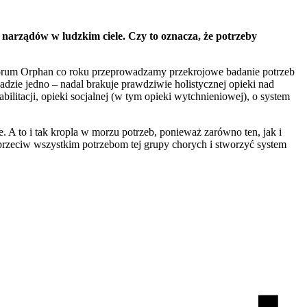
i narządów w ludzkim ciele. Czy to oznacza, że potrzeby
 Forum Orphan co roku przeprowadzamy przekrojowe badanie potrzeb
dzie jedno – nadal brakuje prawdziwie holistycznej opieki nad
ilitacji, opieki socjalnej (w tym opieki wytchnieniowej), o system
A to i tak kropla w morzu potrzeb, ponieważ zarówno ten, jak i
aprzeciw wszystkim potrzebom tej grupy chorych i stworzyć system