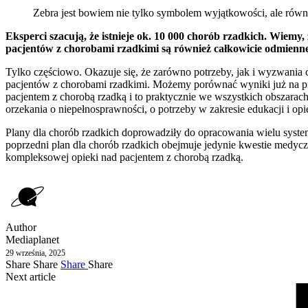
Zebra jest bowiem nie tylko symbolem wyjątkowości, ale równi
Eksperci szacują, że istnieje ok. 10 000 chorób rzadkich. Wiemy
pacjentów z chorobami rzadkimi są również całkowicie odmienn
Tylko częściowo. Okazuje się, że zarówno potrzeby, jak i wyzwania
pacjentów z chorobami rzadkimi. Możemy porównać wyniki już na prze
pacjentem z chorobą rzadką i to praktycznie we wszystkich obszarach,
orzekania o niepełnosprawności, o potrzeby w zakresie edukacji i op
Plany dla chorób rzadkich doprowadziły do opracowania wielu syste
poprzedni plan dla chorób rzadkich obejmuje jedynie kwestie medycz
kompleksowej opieki nad pacjentem z chorobą rzadką.
Author
Mediaplanet
29 września, 2025
Share
Share
Share
Share
Next article