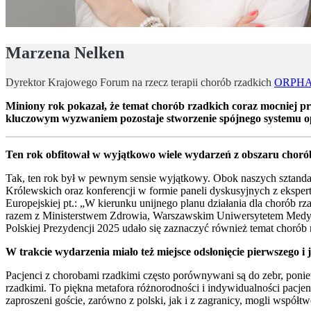
Marzena Nelken
Dyrektor Krajowego Forum na rzecz terapii chorób rzadkich
ORPH
Miniony rok pokazał, że temat chorób rzadkich coraz mocniej prz
kluczowym wyzwaniem pozostaje stworzenie spójnego systemu op
Ten rok obfitował w wyjątkowo wiele wydarzeń z obszaru choró
Tak, ten rok był w pewnym sensie wyjątkowy. Obok naszych sztand
Królewskich oraz konferencji w formie paneli dyskusyjnych z eksper
Europejskiej pt.: „W kierunku unijnego planu działania dla chorób
razem z Ministerstwem Zdrowia, Warszawskim Uniwersytetem Medyczny
Polskiej Prezydencji 2025 udało się zaznaczyć również temat chorób 
W trakcie wydarzenia miało też miejsce odsłonięcie pierwszego
Pacjenci z chorobami rzadkimi często porównywani są do zebr, poni
rzadkimi. To piękna metafora różnorodności i indywidualności pacjen
zaproszeni goście, zarówno z polski, jak i z zagranicy, mogli współ