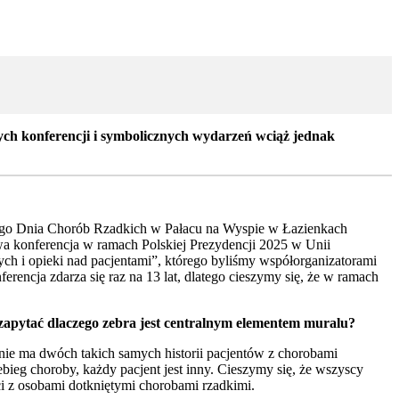
wych konferencji i symbolicznych wydarzeń wciąż jednak
wego Dnia Chorób Rzadkich w Pałacu na Wyspie w Łazienkach
wa konferencja w ramach Polskiej Prezydencji 2025 w Unii
ch i opieki nad pacjentami”, którego byliśmy współorganizatorami
cja zdarza się raz na 13 lat, dlatego cieszymy się, że w ramach
 zapytać dlaczego zebra jest centralnym elementem muralu?
nie ma dwóch takich samych historii pacjentów z chorobami
bieg choroby, każdy pacjent jest inny. Cieszymy się, że wszyscy
ści z osobami dotkniętymi chorobami rzadkimi.