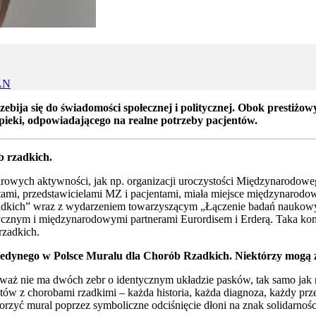
AN
ebija się do świadomości społecznej i politycznej. Obok prestiżo
ieki, odpowiadającego na realne potrzeby pacjentów.
b rzadkich.
arowych aktywności, jak np. organizacji uroczystości Międzynarodo
tami, przedstawicielami MZ i pacjentami, miała miejsce międzynarodo
 rzadkich” wraz z wydarzeniem towarzyszącym „Łączenie badań naukowy
m i międzynarodowymi partnerami Eurordisem i Erderą. Taka konferen
rzadkich.
 i jedynego w Polsce Muralu dla Chorób Rzadkich. Niektórzy mogą
eważ nie ma dwóch zebr o identycznym układzie pasków, tak samo jak 
tów z chorobami rzadkimi – każda historia, każda diagnoza, każdy prze
tworzyć mural poprzez symboliczne odciśnięcie dłoni na znak solidarno