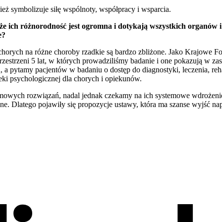
eż symbolizuje siłę wspólnoty, współpracy i wsparcia.
, że ich różnorodność jest ogromna i dotykają wszystkich organów 
e?
 chorych na różne choroby rzadkie są bardzo zbliżone. Jako Krajowe
strzeni 5 lat, w których prowadziliśmy badanie i one pokazują w zasa
 a pytamy pacjentów w badaniu o dostęp do diagnostyki, leczenia, rehab
ieki psychologicznej dla chorych i opiekunów.
mowych rozwiązań, nadal jednak czekamy na ich systemowe wdrożenie. 
ne. Dlatego pojawiły się propozycje ustawy, która ma szanse wyjść n