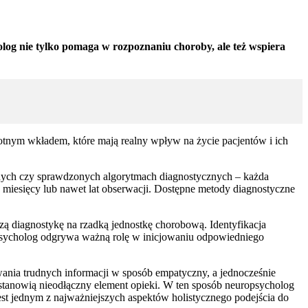
og nie tylko pomaga w rozpoznaniu choroby, ale też wspiera
otnym wkładem, które mają realny wpływ na życie pacjentów i ich
jnych czy sprawdzonych algorytmach diagnostycznych – każda
 miesięcy lub nawet lat obserwacji. Dostępne metody diagnostyczne
ą diagnostykę na rzadką jednostkę chorobową. Identyfikacja
opsycholog odgrywa ważną rolę w inicjowaniu odpowiedniego
ywania trudnych informacji w sposób empatyczny, a jednocześnie
, stanowią nieodłączny element opieki. W ten sposób neuropsycholog
est jednym z najważniejszych aspektów holistycznego podejścia do