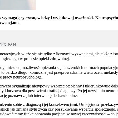
 wymagający czasu, wiedzy i wyjątkowej uważności. Neuropsychol
ekwencjami.
IMDiK PAN
racyjnych wiąże się nie tylko z licznymi wyzwaniami, ale także z ist
ologicznego w procesie opieki zdrowotnej.
 ograniczoną możliwość opierania się na szerokich normach populacy
to bardzo długo, konieczne jest przeprowadzanie wielu ocen, niekiedy
ie pracy neuropsychologa.
rwsza sygnalizuje nietypowy wzorzec otępienny i ukierunkowuje dalsz
y kluczowa dla postawienia trafnej diagnozy. Po jej uzyskaniu neur
ację poznawczą lub interwencje behawioralne.
 radzeniu sobie z diagnozą i jej konsekwencjami. Umiejętność przekaz
 takich jak zmiana stylu życia czy poszukiwanie wsparcia społecznego
 budować ramy funkcjonowania pacjenta w nowej rzeczywistości – co j