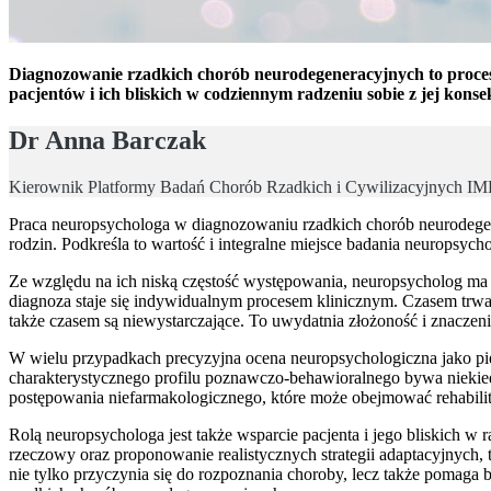
Diagnozowanie rzadkich chorób neurodegeneracyjnych to proces
pacjentów i ich bliskich w codziennym radzeniu sobie z jej kons
Dr Anna Barczak
Kierownik Platformy Badań Chorób Rzadkich i Cywilizacyjnych 
Praca neuropsychologa w diagnozowaniu rzadkich chorób neurodegene
rodzin. Podkreśla to wartość i integralne miejsce badania neuropsych
Ze względu na ich niską częstość występowania, neuropsycholog ma
diagnoza staje się indywidualnym procesem klinicznym. Czasem trwa 
także czasem są niewystarczające. To uwydatnia złożoność i znaczen
W wielu przypadkach precyzyjna ocena neuropsychologiczna jako pie
charakterystycznego profilu poznawczo-behawioralnego bywa niekied
postępowania niefarmakologicznego, które może obejmować rehabilit
Rolą neuropsychologa jest także wsparcie pacjenta i jego bliskich w
rzeczowy oraz proponowanie realistycznych strategii adaptacyjnych,
nie tylko przyczynia się do rozpoznania choroby, lecz także pomaga