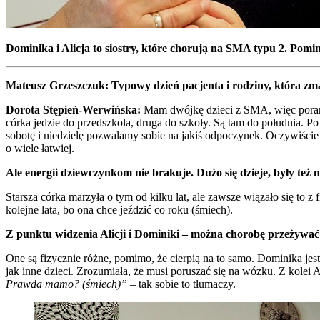
Dominika i Alicja to siostry, które chorują na SMA typu 2. Pomimo
Mateusz Grzeszczuk: Typowy dzień pacjenta i rodziny, która zm
Dorota Stępień-Werwińska:
Mam dwójkę dzieci z SMA, więc poranki
córka jedzie do przedszkola, druga do szkoły. Są tam do południa. P
sobotę i niedzielę pozwalamy sobie na jakiś odpoczynek. Oczywiście n
o wiele łatwiej.
Ale energii dziewczynkom nie brakuje. Dużo się dzieje, były też n
Starsza córka marzyła o tym od kilku lat, ale zawsze wiązało się to 
kolejne lata, bo ona chce jeździć co roku (śmiech).
Z punktu widzenia Alicji i Dominiki – można chorobę przeżywać
One są fizycznie różne, pomimo, że cierpią na to samo. Dominika jest s
jak inne dzieci. Zrozumiała, że musi poruszać się na wózku. Z kolei 
Prawda mamo? (śmiech)”
– tak sobie to tłumaczy.