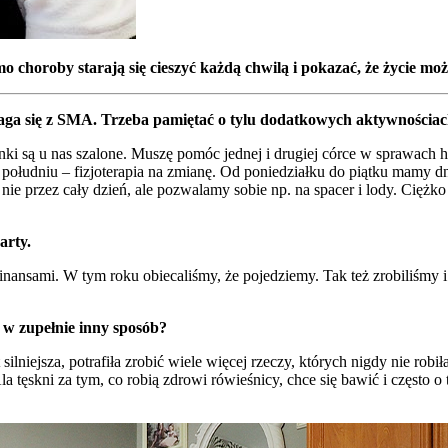
 choroby starają się cieszyć każdą chwilą i pokazać, że życie może
aga się z SMA. Trzeba pamiętać o tylu dodatkowych aktywnościach
 są u nas szalone. Muszę pomóc jednej i drugiej córce w sprawach h
o południu – fizjoterapia na zmianę. Od poniedziałku do piątku mamy d
ie przez cały dzień, ale pozwalamy sobie np. na spacer i lody. Ciężko 
arty.
z finansami. W tym roku obiecaliśmy, że pojedziemy. Tak też zrobiliśmy
 w zupełnie inny sposób?
ilniejsza, potrafiła zrobić wiele więcej rzeczy, których nigdy nie robił
Ala tęskni za tym, co robią zdrowi rówieśnicy, chce się bawić i często 