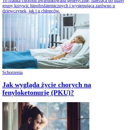
To rzadka choroba uwarunkowana genetycznie, należąca do dużej
grupy krzywic hipofosfatemicznych i występująca zarówno u
dziewczynek, jak i u chłopców.
Schorzenia
Jak wygląda życie chorych na
fenyloketonurię (PKU)?