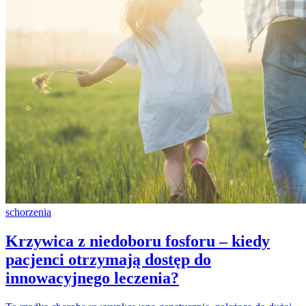
schorzenia
Krzywica z niedoboru fosforu – kiedy
pacjenci otrzymają dostęp do
innowacyjnego leczenia?