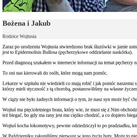
Bożena i Jakub
Rodzice Wojtusia
Zaraz po urodzeniu Wojtusia stwierdzono brak śluzówki w jamie ustne
jest to Epidermolisis Bullosa (pęcherzykowe oddzielanie naskórka).
Przed diagnozą szukałem w internecie informacji na temat pęcherzy 
To oni nas kierowali do osób, które mogą nam pomóc.
Lekarze w szpitalu nie wiedzieli co mają robić i jak pomóc naszemu 
którzy mieli styczność z tą chorobą, postanowiliśmy na własne życze
W ciąży nie było żadnych informacji o tym, że nasz syn może być ch
Wojtuś ma pięcioletniego brata, który wie, że musi się z Nim obcho
też biegać, bo gdy ma rany jest mu ciężko chodzić, a co dopiero bieg
Wojtuś kocha lokomotywy, pewnie odziedziczył to po pradziadku, kt
W Październiku zakupiliśmy pierwsze w jego życiu buty. Może to nie 