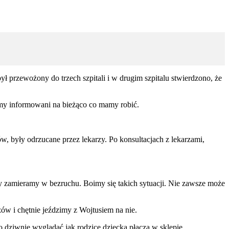
ł przewożony do trzech szpitali i w drugim szpitalu stwierdzono, że
śmy informowani na bieżąco co mamy robić.
w, były odrzucane przez lekarzy. Po konsultacjach z lekarzami,
cy zamieramy w bezruchu. Boimy się takich sytuacji. Nie zawsze może
ów i chętnie jeździmy z Wojtusiem na nie.
to dziwnie wyglądać jak rodzice dziecka płaczą w sklepie