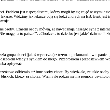
ci. Problem jest z specjalistami, którzy mogli by się zająć naszymi dz
nni lekarze. Widzimy jak lekarze boją się ludzi chorych na EB. Brak jes
swoje.
e osoby. Czasem osoby mówią, że nawet znają naszego syna z internetu,
Nie mogę na to patrzeć”, „Chodźcie, to dziecko jest jakieś dziwne. Id
szła grupa dzieci (jakaś wycieczka) z trzema opiekunami, dwie pani
dszedłem wtedy z synkiem do niego. Przeprosiłem i przedstawiłem Wojtu
rzeba opisywać.
czeństwo odbierało też inne osoby chore. By wiedziało, że takie osob
bliskich, którzy są chorzy. Wiemy ile rodzin nie ma pomocy psychologó