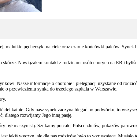
j, malutkie pęcherzyki na ciele oraz czarne końcówki palców. Synek by
na skórze. Nawiązałem kontakt z rodzinami osób chorych na EB i byli
synkowi. Nasze informacje o chorobie i pielęgnacji uzyskane od rodzicó
nie o przewiezieniu synka do trzeciego szpitala w Warszawie.
ory.
dzić delikatnie. Gdy nasz synek zaczyna biegać po podwórku, to wszys
ać, dlatego rozwijamy Jego inną pasję.
óry był maszynistą. Szukamy po całej Polsce zlotów, pokazów parowoz
jest jakiś wyczyn, ale dla nas rodziców było to wzruszające. Musiało 