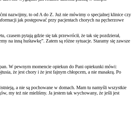
iećmi nazwijmy, to od A do Z. Już nie mówimy o specjalnej klinice czy
t informacji jak postępować przy pacjentach chorych na pęcherzowe
 czasem pytają gdzie się tak przewrócił, że tak się pozdzierał,
ziemy na inną huśtawkę”. Zatem są różne sytuacje. Staramy się zawsze
e i pan. W pewnym momencie opiekun do Pani opiekunki mówi:
sia, że jest chory i że jest fajnym chłopcem, a nie masakrą. Po
y istnieją, a nie są pochowane w domach. Mam tu namyśli wszystkie
w, my też nie mieliśmy. Ja jestem tak wychowany, że jeśli jest