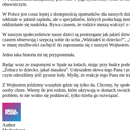
obuwniczym.
W Polsce jest coraz lepiej z dostępnością opatrunków dla naszych dzie
oddziale w jakimś szpitalu, ale o specjalistów, których posłuchają i
oddzielanie się naskórka. Bywa czasem, że rodzice muszą walczyć o 
W naszym społeczeństwie nasze dzieci są postrzegane jak jakieś dziwn
czasem obserwują i szepczą sobie do ucha „Widziałeś to dziecko?”, „
w miarę możliwości zachęcić do zapoznania się z naszym Wojtusiem.
Jedna taka historia mi się przypomniała.
Będąc wraz ze znajomymi w Spale na lodach, stojąc przy budce pode
„Zobacz to dziecko, jakaś masakra”. Usłyszałem słowa tego Pana i po
czym odeszliśmy jeść pyszne lody. Myślę, że reakcje tego Pana nie t
Z Wojtusiem jeździmy wszędzie gdzie się tylko da. Chcemy, by społe
osoby chore. Wiemy ile jest rodzin, które ukrywają w domach swoich 
problem, to nie wolno się poddawać, tylko trzeba go rozwiązać.
Author