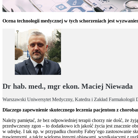
Ocena technologii medycznej w tych schorzeniach jest wyzwaniem
Dr hab. med., mgr ekon. Maciej Niewada
Warszawski Uniwersytet Medyczny, Katedra i Zakład Farmakologii D
Dlaczego zapewnienie skutecznego leczenia pacjentom z chorobam
Należy pamiętać, że bez odpowiedniej terapii chorzy nie dość, że żyj
przedwczesny zgon – to dodatkowo ich jakość życia jest znacznie o
w udrękę. I tak np. w przypadku choroby Fabry’ego zastosowanie sk
trawiennymi, a także wieloma innymi objawami, wynikającymi z us