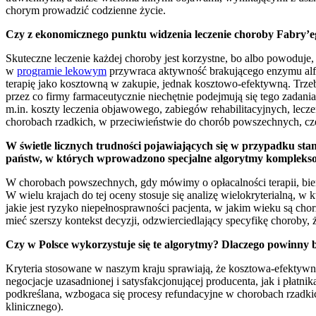
chorym prowadzić codzienne życie.
Czy z ekonomicznego punktu widzenia leczenie choroby Fabry’ego
Skuteczne leczenie każdej choroby jest korzystne, bo albo powoduje,
w
programie lekowym
przywraca aktywność brakującego enzymu alfa-
terapię jako kosztowną w zakupie, jednak kosztowo-efektywną. Trzeb
przez co firmy farmaceutycznie niechętnie podejmują się tego zadani
m.in. koszty leczenia objawowego, zabiegów rehabilitacyjnych, lecz
chorobach rzadkich, w przeciwieństwie do chorób powszechnych, cz
W świetle licznych trudności pojawiających się w przypadku stan
państw, w których wprowadzono specjalne algorytmy kompleksow
W chorobach powszechnych, gdy mówimy o opłacalności terapii, bierz
W wielu krajach do tej oceny stosuje się analizę wielokryterialną, w
jakie jest ryzyko niepełnosprawności pacjenta, w jakim wieku są chor
mieć szerszy kontekst decyzji, odzwierciedlający specyfikę choroby, ży
Czy w Polsce wykorzystuje się te algorytmy? Dlaczego powinny 
Kryteria stosowane w naszym kraju sprawiają, że kosztowa-efektywnoś
negocjacje uzasadnionej i satysfakcjonującej producenta, jak i płatn
podkreślana, wzbogaca się procesy refundacyjne w chorobach rzadkich 
klinicznego).