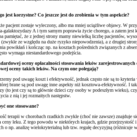
 jest korzystne? Co jeszcze jest do zrobienia w tym aspekcie?
 że pacjent zostaje wyleczony, albo ma mniej uciążliwe objawy. W przy
galaktozydazy A i tym samym poprawia życie chorego, a zatem jest k
a pamiętać, że z jednej strony mamy niewielką liczbę pacjentów, wyso
a (zwykle ze względu na duże ryzyko niepowodzenia), a z drugiej strony
enia powikłań i kończąc np. na kosztach pośrednich związanych z abse
ęsto wymaga niestandardowego podejścia.
dardowej oceny opłacalności stosowania leków zarejestrowanych do
ej oceny takich leków. Na czym one polegają?
emy pod uwagę koszt i efektywność, jednak często nie są to kryteria w
 której brane są pod uwagę inne aspekty niż kosztowa-efektywność. I ta
zy (to jest czy są to głównie dzieci czy osoby w podeszłym wieku), czy
cia z nią i jej rozmaitych następstw.
być one stosowane?
ć terapii w chorobach rzadkich zwykle (choć nie zawsze) znajduje się
ika ceny leku. Z tego powodu w niektórych krajach, gdzie przejrzystość
o np. analizę wielokryterialną lub tzw. regułę decyzyjną (różnicuje w