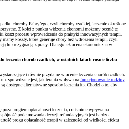
padku choroby Fabry’ego, czyli choroby rzadkiej, leczenie określone
orzystne. Z kolei z punktu widzenia ekonomii możemy ocenić tę
ki koszt procesu wprowadzenia do praktyki innowacyjnych terapii,
 mamy koszty, które generuje chory bez wdrożenia terapii, czyli
ncją lub rezygnacją z pracy. Dlatego też ocena ekonomiczna w
 leczenia chorób rzadkich, w ostatnich latach rośnie liczba
ystarczające i równie przydatne w ocenie leczenia chorób rzadkich.
k np. sprawdzane jest, jak terapia wpływa na
funkcjonowanie rodziny
,
 są dostępne alternatywne sposoby leczenia itp. Chodzi o to, aby
 poza progiem opłacalności leczenia, co istotnie wpływa na
 i spójność podejmowania decyzji refundacyjnych jest bardzo
artość progu opłacalność terapii w zależności od wielkości efektu