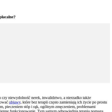
płacalne?
gu czy niewydolność nerek, inwalidztwo, a nierzadko także
izować
objawy
, które bez terapii często zamieniają ich życie po prostu
em, pieczeniem stóp i rąk, ogólnym zmęczeniem, problemami
dzienne funkcjonowanie. Tym samym odpowiednia terapia pomaga