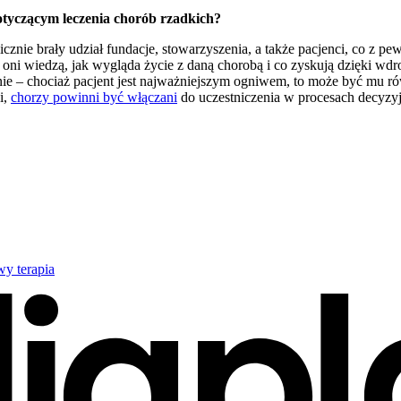
otyczącym leczenia chorób rzadkich?
nie brały udział fundacje, stowarzyszenia, a także pacjenci, co z p
ni wiedzą, jak wygląda życie z daną chorobą i co zyskują dzięki wdro
 – chociaż pacjent jest najważniejszym ogniwem, to może być mu rów
i,
chorzy powinni być włączani
do uczestniczenia w procesach decyzyj
owy
terapia