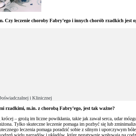
. Czy leczenie choroby Fabry’ego i innych chorób rzadkich jest o
oświadczalnej i Klinicznej
i rzadkimi, m.in. z chorobą Fabry’ego, jest tak ważne?
ą krócej – grożą im liczne powikłania, takie jak zawał serca, udar móz
bniżona. Tylko skuteczne leczenie pomaga im pozbyć się lub zminimal
utecznego leczenia pomaga poradzić sobie z silnym i uporczywym ból
zkodzeń wielu narządów i układów, które negatywnie wpływają na co