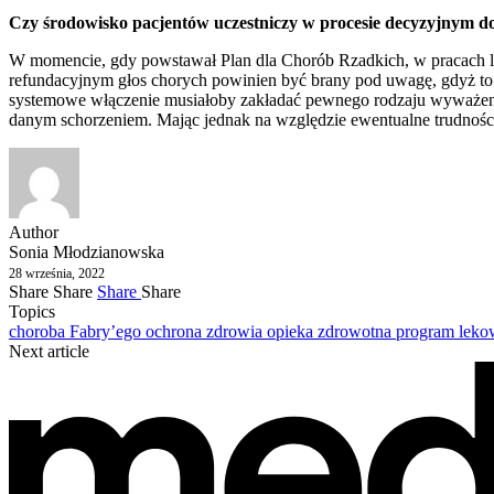
Czy środowisko pacjentów uczestniczy w procesie decyzyjnym d
W momencie, gdy powstawał Plan dla Chorób Rzadkich, w pracach licz
refundacyjnym głos chorych powinien być brany pod uwagę, gdyż to o
systemowe włączenie musiałoby zakładać pewnego rodzaju wyważenie
danym schorzeniem. Mając jednak na względzie ewentualne trudnośc
Author
Sonia Młodzianowska
28 września, 2022
Share
Share
Share
Share
Topics
choroba Fabry’ego
ochrona zdrowia
opieka zdrowotna
program lek
Next article