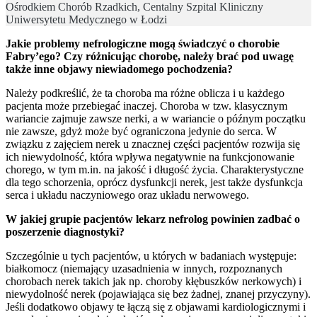
Ośrodkiem Chorób Rzadkich, Centalny Szpital Kliniczny
Uniwersytetu Medycznego w Łodzi
Jakie problemy nefrologiczne mogą świadczyć o chorobie
Fabry’ego? Czy różnicując chorobę, należy brać pod uwagę
także inne objawy niewiadomego pochodzenia?
Należy podkreślić, że ta choroba ma różne oblicza i u każdego
pacjenta może przebiegać inaczej. Choroba w tzw. klasycznym
wariancie zajmuje zawsze nerki, a w wariancie o późnym początku
nie zawsze, gdyż może być ograniczona jedynie do serca. W
związku z zajęciem nerek u znacznej części pacjentów rozwija się
ich niewydolność, która wpływa negatywnie na funkcjonowanie
chorego, w tym m.in. na jakość i długość życia. Charakterystyczne
dla tego schorzenia, oprócz dysfunkcji nerek, jest także dysfunkcja
serca i układu naczyniowego oraz układu nerwowego.
W jakiej grupie pacjentów lekarz nefrolog powinien zadbać o
poszerzenie diagnostyki?
Szczególnie u tych pacjentów, u których w badaniach występuje:
białkomocz (niemający uzasadnienia w innych, rozpoznanych
chorobach nerek takich jak np. choroby kłębuszków nerkowych) i
niewydolność nerek (pojawiająca się bez żadnej, znanej przyczyny).
Jeśli dodatkowo objawy te łączą się z objawami kardiologicznymi i