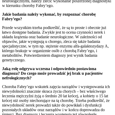
neurologicznymi, należy zlecić wykonanie poszerzonej diagnostyki
w kierunku choroby Fabry’ego.
Jakie badania należy wykonać, by rozpoznać chorobę
Fabry’ego?
Przede wszystkim trzeba podkreślić, że są to proste i obecnie już
łatwo dostępne badania. Zwykle jest to ocena czynności nerek i
układu krążenia oraz badanie neurologiczne. W zależności od
objawów, jakie występują u chorego, zleca się także badania
specjalistyczne, w tym np. stężenie enzymu alfa-galaktozydazy A,
którego brakuje w organizmie osób z chorobą Fabry’ego, i
metabolitów. Potwierdzeniem diagnozy jest wynik badania
genetycznego.
Jaką rolę odgrywa wczesna i odpowiednio postawiona
diagnoza? Do czego może prowadzić jej brak u pacjentów
nefrologicznych?
Choroba Fabry’ego wskutek zajęcia narządów i występowania ich
niewydolności znacznie skraca życia chorych – bez właściwego
leczenia mężczyźni żyją o średnio 20 lat krócej, a kobiety o 15 lat
krócej niż osoby niechorujące na tą chorobę. Trzeba podkreślić, że
niewydolność nerek prowadzi także do powikłań i dysfunkcji
pozostałych układów oraz narządów i w końcu doprowadza do
śmierci. Bez diagnozy i leczenia występują też równolegle