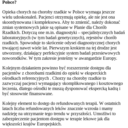
Polsce?
Opieka chorych na choroby rzadkie w Polsce wymaga jeszcze
wielu udoskonaleń. Pacjenci otrzymują opiekę, ale nie jest ona
skoordynowana i kompleksowa. Aby to zmienić, należy dokonać
zmian systemowych jakie są opisane w Planie dla Chorób
Rzadkich. Dotyczą one m.in. diagnostyki – specjalistycznych badań
laboratoryjnych (w tym badań genetycznych), rejestrów chorób
rzadkich. Spowoduje to skrócenie odysei diagnostycznej chorych
trwającej nawet wiele lat. Pierwszym krokiem na tej drodze jest
utworzony, działający perfekcyjnie system badań przesiewowych
noworodków. W tym zakresie jesteśmy w awangardzie Europy.
Kolejnym działaniem powinno być rozszerzenie dostępu dla
pacjentów z chorobami rzadkimi do opieki w eksperckich
ośrodkach referencyjnych . Chorzy na choroby rzadkie to
zazwyczaj pacjenci wymagający skomplikowanego i kosztownego
leczenia, dlatego ośrodki te muszą dysponować ekspercką kadrą i
być stosownie finansowane.
Kolejny element to dostęp do refundowanych terapii. W ostatnich
latach liczba refundowanych leków znacznie wzrosła i mamy
nadzieję na utrzymanie tego trendu w przyszłości. Umożliwi to
zabezpieczenie pacjentom dostępu w terapie lekowe jak dla
większości krajów Europejskich.