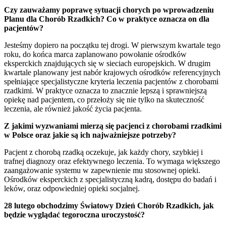
Czy zauważamy poprawę sytuacji chorych po wprowadzeniu
Planu dla Chorób Rzadkich? Co w praktyce oznacza on dla
pacjentów?
Jesteśmy dopiero na początku tej drogi. W pierwszym kwartale tego
roku, do końca marca zaplanowano powołanie ośrodków
eksperckich znajdujących się w sieciach europejskich. W drugim
kwartale planowany jest nabór krajowych ośrodków referencyjnych
spełniające specjalistyczne kryteria leczenia pacjentów z chorobami
rzadkimi. W praktyce oznacza to znacznie lepszą i sprawniejszą
opiekę nad pacjentem, co przełoży się nie tylko na skuteczność
leczenia, ale również jakość życia pacjenta.
Z jakimi wyzwaniami mierzą się pacjenci z chorobami rzadkimi
w Polsce oraz jakie są ich najważniejsze potrzeby?
Pacjent z chorobą rzadką oczekuje, jak każdy chory, szybkiej i
trafnej diagnozy oraz efektywnego leczenia. To wymaga większego
zaangażowanie systemu w zapewnienie mu stosownej opieki.
Ośrodków eksperckich z specjalistyczną kadrą, dostępu do badań i
leków, oraz odpowiedniej opieki socjalnej.
28 lutego obchodzimy Światowy Dzień Chorób Rzadkich, jak
będzie wyglądać tegoroczna uroczystość?