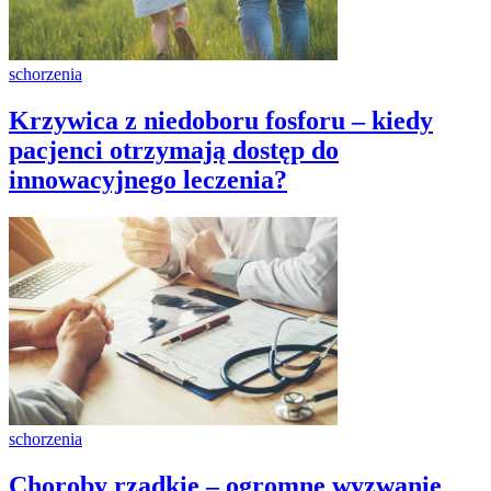
schorzenia
Krzywica z niedoboru fosforu – kiedy
pacjenci otrzymają dostęp do
innowacyjnego leczenia?
schorzenia
Choroby rzadkie – ogromne wyzwanie