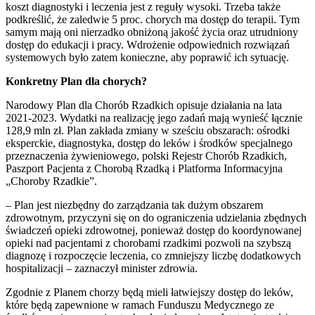
koszt diagnostyki i leczenia jest z reguły wysoki. Trzeba także
podkreślić, że zaledwie 5 proc. chorych ma dostęp do terapii. Tym
samym mają oni nierzadko obniżoną jakość życia oraz utrudniony
dostęp do edukacji i pracy. Wdrożenie odpowiednich rozwiązań
systemowych było zatem konieczne, aby poprawić ich sytuację.
Konkretny Plan dla chorych?
Narodowy Plan dla Chorób Rzadkich opisuje działania na lata
2021-2023. Wydatki na realizację jego zadań mają wynieść łącznie
128,9 mln zł. Plan zakłada zmiany w sześciu obszarach: ośrodki
eksperckie, diagnostyka, dostęp do leków i środków specjalnego
przeznaczenia żywieniowego, polski Rejestr Chorób Rzadkich,
Paszport Pacjenta z Chorobą Rzadką i Platforma Informacyjna
„Choroby Rzadkie”.
– Plan jest niezbędny do zarządzania tak dużym obszarem
zdrowotnym, przyczyni się on do ograniczenia udzielania zbędnych
świadczeń opieki zdrowotnej, ponieważ dostęp do koordynowanej
opieki nad pacjentami z chorobami rzadkimi pozwoli na szybszą
diagnozę i rozpoczęcie leczenia, co zmniejszy liczbę dodatkowych
hospitalizacji – zaznaczył minister zdrowia.
Zgodnie z Planem chorzy będą mieli łatwiejszy dostęp do leków,
które będą zapewnione w ramach Funduszu Medycznego ze