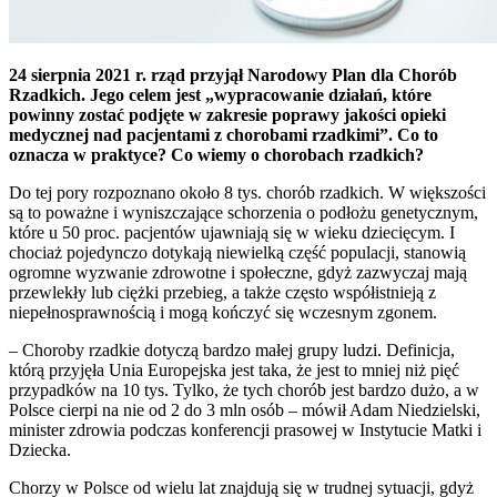
24 sierpnia 2021 r. rząd przyjął Narodowy Plan dla Chorób
Rzadkich. Jego celem jest „wypracowanie działań, które
powinny zostać podjęte w zakresie poprawy jakości opieki
medycznej nad pacjentami z chorobami rzadkimi”. Co to
oznacza w praktyce?
Co wiemy o chorobach rzadkich?
Do tej pory rozpoznano około 8 tys. chorób rzadkich. W większości
są to poważne i wyniszczające schorzenia o podłożu genetycznym,
które u 50 proc. pacjentów ujawniają się w wieku dziecięcym. I
chociaż pojedynczo dotykają niewielką część populacji, stanowią
ogromne wyzwanie zdrowotne i społeczne, gdyż zazwyczaj mają
przewlekły lub ciężki przebieg, a także często współistnieją z
niepełnosprawnością i mogą kończyć się wczesnym zgonem.
– Choroby rzadkie dotyczą bardzo małej grupy ludzi. Definicja,
którą przyjęła Unia Europejska jest taka, że jest to mniej niż pięć
przypadków na 10 tys. Tylko, że tych chorób jest bardzo dużo, a w
Polsce cierpi na nie od 2 do 3 mln osób – mówił Adam Niedzielski,
minister zdrowia podczas konferencji prasowej w Instytucie Matki i
Dziecka.
Chorzy w Polsce od wielu lat znajdują się w trudnej sytuacji, gdyż