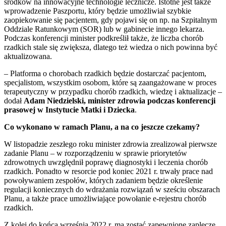
środków na innowacyjne technologie lecznicze. Istotne jest także
wprowadzenie Paszportu, który będzie umożliwiał szybkie
zaopiekowanie się pacjentem, gdy pojawi się on np. na Szpitalnym
Oddziale Ratunkowym (SOR) lub w gabinecie innego lekarza.
Podczas konferencji minister podkreślił także, że liczba chorób
rzadkich stale się zwiększa, dlatego też wiedza o nich powinna być
aktualizowana.
– Platforma o chorobach rzadkich będzie dostarczać pacjentom,
specjalistom, wszystkim osobom, które są zaangażowane w proces
terapeutyczny w przypadku chorób rzadkich, wiedzę i aktualizacje –
dodał
Adam Niedzielski, minister zdrowia podczas konferencji
prasowej w Instytucie Matki i Dziecka
.
Co wykonano w ramach Planu, a na co jeszcze czekamy?
W listopadzie zeszłego roku minister zdrowia zrealizował pierwsze
zadanie Planu – w rozporządzeniu w sprawie priorytetów
zdrowotnych uwzględnił poprawę diagnostyki i leczenia chorób
rzadkich. Ponadto w resorcie pod koniec 2021 r. trwały prace nad
powoływaniem zespołów, których zadaniem będzie określenie
regulacji koniecznych do wdrażania rozwiązań w sześciu obszarach
Planu, a także prace umożliwiające powołanie e-rejestru chorób
rzadkich.
Z kolei do końca września 2022 r. ma zostać zapewnione zaplecze