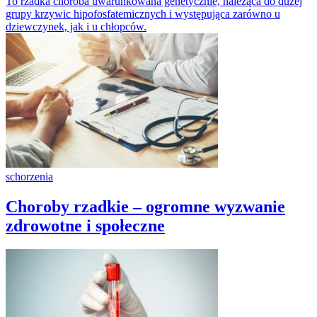
To rzadka choroba uwarunkowana genetycznie, należąca do dużej
grupy krzywic hipofosfatemicznych i występująca zarówno u
dziewczynek, jak i u chłopców.
schorzenia
Choroby rzadkie – ogromne wyzwanie
zdrowotne i społeczne