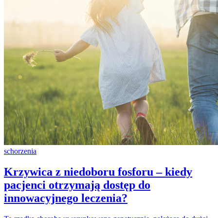
schorzenia
Krzywica z niedoboru fosforu – kiedy
pacjenci otrzymają dostęp do
innowacyjnego leczenia?