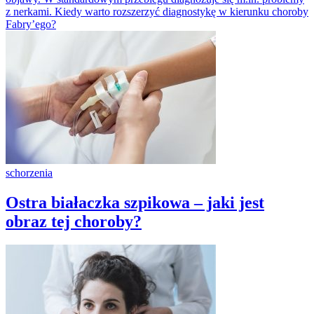
z nerkami. Kiedy warto rozszerzyć diagnostykę w kierunku choroby
Fabry’ego?
schorzenia
Ostra białaczka szpikowa – jaki jest
obraz tej choroby?