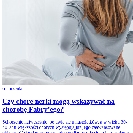
schorzenia
Czy chore nerki mogą wskazywać na
chorobę Fabry’ego?
Schorzenie najwcześniej pojawia się u nastolatków, a w wieku 30-
40 lat u większości chorych występują już jego zaawansowane
objawy. W standardowym przebiegu diagnozuje się m.in. problemy