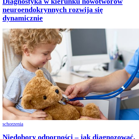
Diagnostyka w kierunku nowotworów
neuroendokrynnych rozwija się
dynamicznie
schorzenia
Niedobory odporności – jak diagnozować,