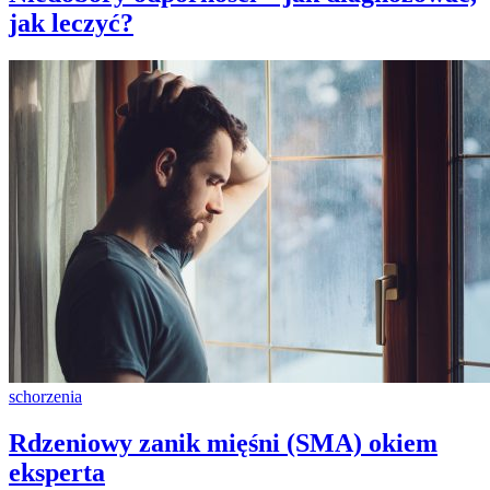
jak leczyć?
schorzenia
Rdzeniowy zanik mięśni (SMA) okiem
eksperta