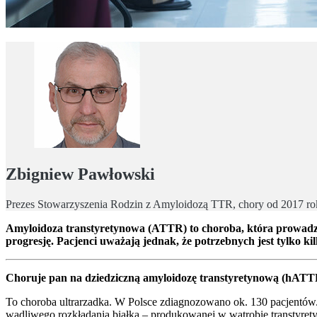
Zbigniew Pawłowski
Prezes Stowarzyszenia Rodzin z Amyloidozą TTR, chory od 2017 r
Amyloidoza transtyretynowa (ATTR) to choroba, która prowadzi d
progresję. Pacjenci uważają jednak, że potrzebnych jest tylko ki
Choruje pan na dziedziczną amyloidozę transtyretynową (hATTR
To choroba ultrarzadka. W Polsce zdiagnozowano ok. 130 pacjentów
wadliwego rozkładania białka – produkowanej w wątrobie transtyret