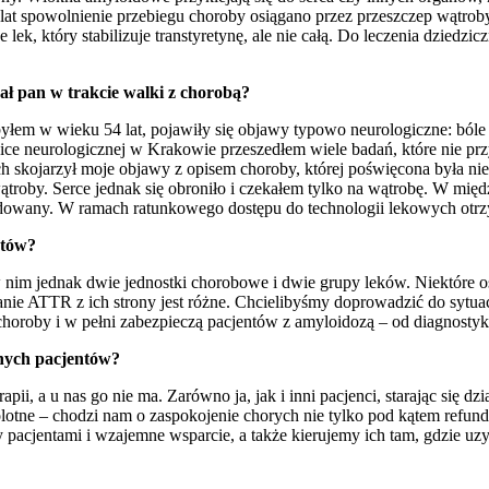
at spowolnienie przebiegu choroby osiągano przez przeszczep wątroby or
ek, który stabilizuje transtyretynę, ale nie całą. Do leczenia dziedzi
ał pan w trakcie walki z chorobą?
 byłem w wieku 54 lat, pojawiły się objawy typowo neurologiczne: bóle
e neurologicznej w Krakowie przeszedłem wiele badań, które nie pr
ch skojarzył moje objawy z opisem choroby, której poświęcona była ni
troby. Serce jednak się obroniło i czekałem tylko na wątrobę. W międ
efundowany. W ramach ratunkowego dostępu do technologii lekowych otrz
ntów?
im jednak dwie jednostki chorobowe i dwie grupy leków. Niektóre ośro
nie ATTR z ich strony jest różne. Chcielibyśmy doprowadzić do sytuacj
 choroby i w pełni zabezpieczą pacjentów z amyloidozą – od diagnostyki
nnych pacjentów?
ii, a u nas go nie ma. Zarówno ja, jak i inni pacjenci, starając się dz
lotne – chodzi nam o zaspokojenie chorych nie tylko pod kątem refundac
 pacjentami i wzajemne wsparcie, a także kierujemy ich tam, gdzie u