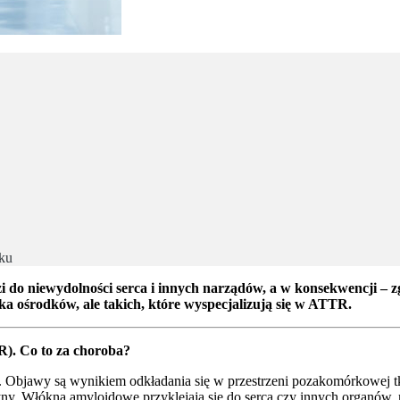
oku
o niewydolności serca i innych narządów, a w konsekwencji – zgo
lka ośrodków, ale takich, które wyspecjalizują się w ATTR.
). Co to za choroba?
. Objawy są wynikiem odkładania się w przestrzeni pozakomórkowej 
yny. Włókna amyloidowe przyklejają się do serca czy innych organów, 