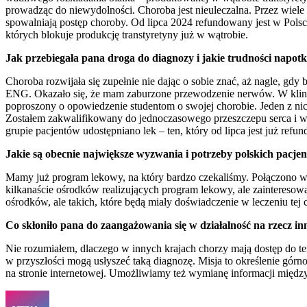
prowadząc do niewydolności. Choroba jest nieuleczalna. Przez wiele l
spowalniają postęp choroby. Od lipca 2024 refundowany jest w Polsce l
których blokuje produkcję transtyretyny już w wątrobie.
Jak przebiegała pana droga do diagnozy i jakie trudności napotk
Choroba rozwijała się zupełnie nie dając o sobie znać, aż nagle, gdy
ENG. Okazało się, że mam zaburzone przewodzenie nerwów. W klinic
poproszony o opowiedzenie studentom o swojej chorobie. Jeden z ni
Zostałem zakwalifikowany do jednoczasowego przeszczepu serca i wą
grupie pacjentów udostępniano lek – ten, który od lipca jest już r
Jakie są obecnie największe wyzwania i potrzeby polskich pacje
Mamy już program lekowy, na który bardzo czekaliśmy. Połączono w n
kilkanaście ośrodków realizujących program lekowy, ale zainteresowa
ośrodków, ale takich, które będą miały doświadczenie w leczeniu tej
Co skłoniło pana do zaangażowania się w działalność na rzecz i
Nie rozumiałem, dlaczego w innych krajach chorzy mają dostęp do terap
w przyszłości mogą usłyszeć taką diagnozę. Misja to określenie górno
na stronie internetowej. Umożliwiamy też wymianę informacji między