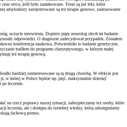
az serca, jeśli było zaatakowane. Teraz są już leki, które
cznej amyloidozy zarejestrowane są też terapie genowe, zastosowanie
 nóg, uczucie mrowienia. Dopiero piąty neurolog zlecił mi badanie
zynosiły odpowiedzi. O diagnozie zadecydował przypadek. Zostałem
edawno konferencja naukowa. Potwierdziło to badanie genetyczne.
zyczasie trafiłem do programu charytatywnego, w którym małej
ymuję też terapię genową.
dki bardziej zainteresowane są tą drugą chorobą. W efekcie jest
i, w której w Polsce będzie np. pięć, maksymalnie dziesięć
 po leczenie.
iałać na rzecz poprawy naszej sytuacji, zabezpieczamy też osoby, które
ji leczenia, ale i dostępu do rzetelnej wiedzy, którą udostępniamy
zyskają fachową pomoc.