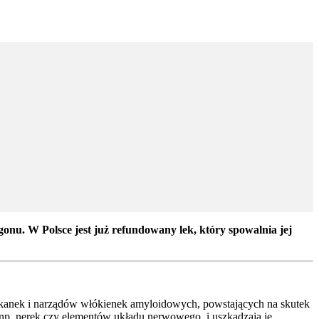
nu. W Polsce jest już refundowany lek, który spowalnia jej
tkanek i narządów włókienek amyloidowych, powstających na skutek
np. nerek czy elementów układu nerwowego, i uszkadzają je,